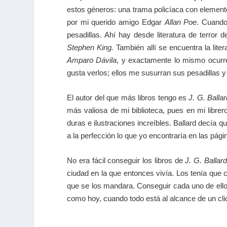
estos géneros: una trama policíaca con elemento
por mi querido amigo Edgar
Allan Poe
. Cuando
pesadillas. Ahí hay desde literatura de terror
Stephen King.
También allí se encuentra la lite
Amparo Dávila
, y exactamente lo mismo ocurr
gusta verlos; ellos me susurran sus pesadillas
El autor del que más libros tengo es
J. G. Ballar
más valiosa de mi biblioteca, pues en mi librero
duras e ilustraciones increíbles. Ballard decía 
a la perfección lo que yo encontraría en las pá
No era fácil conseguir los libros de
J. G. Ballard
ciudad en la que entonces vivía. Los tenía que caza
que se los mandara. Conseguir cada uno de ellos
como hoy, cuando todo está al alcance de un cl