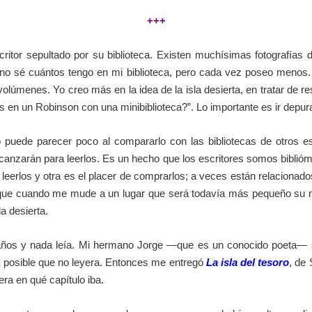
+++
itor sepultado por su biblioteca. Existen muchísimas fotografías d
to: no sé cuántos tengo en mi biblioteca, pero cada vez poseo meno
menes. Yo creo más en la idea de la isla desierta, en tratar de res
ás en un Robinson con una minibiblioteca?”. Lo importante es ir depu
to puede parecer poco al compararlo con las bibliotecas de otros e
lcanzarán para leerlos. Es un hecho que los escritores somos biblió
 leerlos y otra es el placer de comprarlos; a veces están relaciona
ue cuando me mude a un lugar que será todavía más pequeño su núm
a desierta.
15 años y nada leía. Mi hermano Jorge —que es un conocido poeta— 
a posible que no leyera. Entonces me entregó
La isla del tesoro
, de
ra en qué capítulo iba.