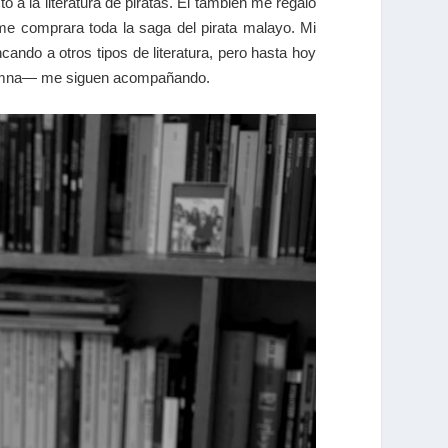
o a la literatura de piratas. Él también me regaló
e comprara toda la saga del pirata malayo. Mi
ncando a otros tipos de literatura, pero hasta hoy
olumna— me siguen acompañando.