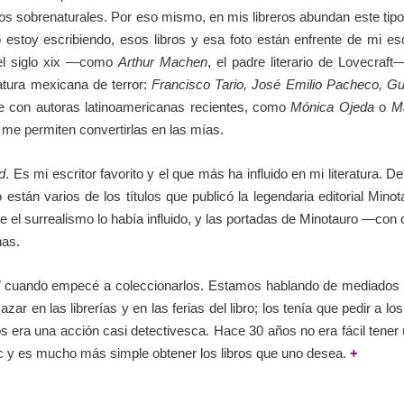
s sobrenaturales. Por eso mismo, en mis libreros abundan este tipo
 estoy escribiendo, esos libros y esa foto están enfrente de mi esc
 del siglo xix —como
Arthur Machen
, el padre literario de Lovecraf
ratura mexicana de terror:
Francisco Tario, José Emilio Pacheco, G
e con autoras latinoamericanas recientes, como
Mónica Ojeda
o
M
 y me permiten convertirlas en las mías.
d
. Es mi escritor favorito y el que más ha influido en mi literatura. 
 están varios de los títulos que publicó la legendaria editorial Mino
que el surrealismo lo había influido, y las portadas de Minotauro —con
ginas.
cuando empecé a coleccionarlos. Estamos hablando de mediados de
r en las librerías y en las ferias del libro; los tenía que pedir a los l
 era una acción casi detectivesca. Hace 30 años no era fácil tener
ic y es mucho más simple obtener los libros que uno desea.
+