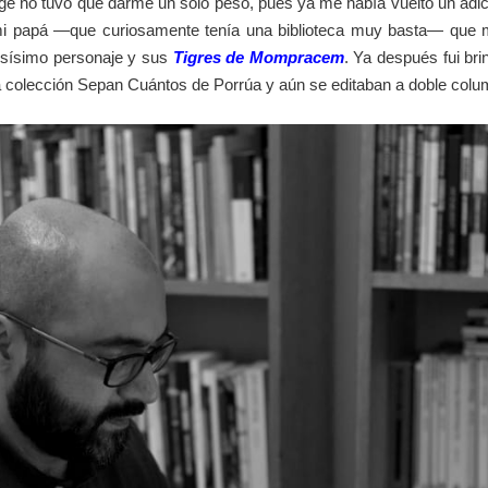
orge no tuvo que darme un solo peso, pues ya me había vuelto un adict
mi papá —que curiosamente tenía una biblioteca muy basta— que m
mosísimo personaje y sus
Tigres de Mompracem
. Ya después fui bri
ca colección Sepan Cuántos de Porrúa y aún se editaban a doble c