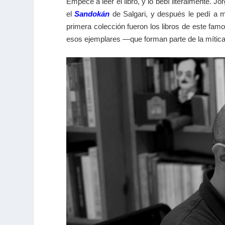
Empecé a leer el libro, y lo bebí literalmente. J
el
Sandokán
de Salgari, y después le pedí a 
primera colección fueron los libros de este fa
esos ejemplares —que forman parte de la míti