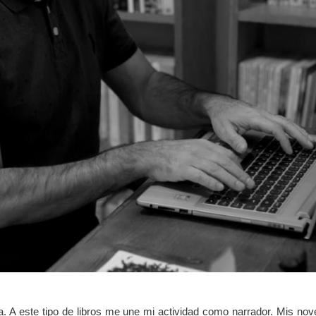
aca. A este tipo de libros me une mi actividad como narrador. Mis n