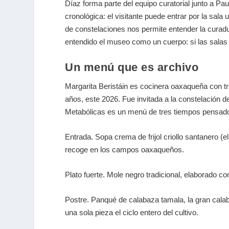
Díaz forma parte del equipo curatorial junto a Pau
cronológica: el visitante puede entrar por la sala
de constelaciones nos permite entender la curadu
entendido el museo como un cuerpo: si las salas a
Un menú que es archivo
Margarita Beristáin es cocinera oaxaqueña con tre
años, este 2026. Fue invitada a la constelación 
Metabólicas es un menú de tres tiempos pensa
Entrada.
Sopa crema de frijol criollo santanero (e
recoge en los campos oaxaqueños.
Plato fuerte.
Mole negro tradicional, elaborado co
Postre.
Panqué de calabaza tamala, la gran calaba
una sola pieza el ciclo entero del cultivo.