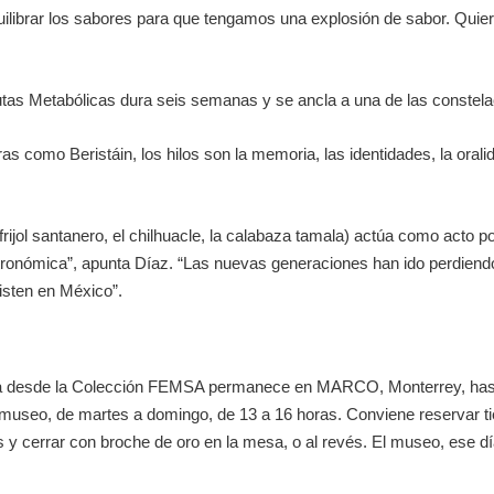
librar los sabores para que tengamos una explosión de sabor. Quiero
utas Metabólicas dura seis semanas y se ancla a una de las constel
ras como Beristáin, los hilos son la memoria, las identidades, la oral
rijol santanero, el chilhuacle, la calabaza tamala) actúa como acto po
tronómica”, apunta Díaz. “Las nuevas generaciones han ido perdiend
isten en México”.
na desde la Colección FEMSA permanece en MARCO, Monterrey, hasta
el museo, de martes a domingo, de 13 a 16 horas. Conviene reservar 
 y cerrar con broche de oro en la mesa, o al revés. El museo, ese día