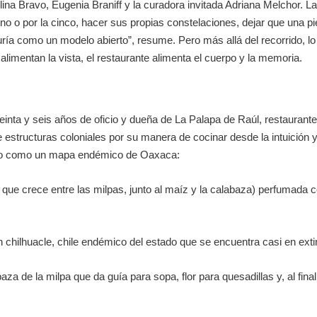
lina Bravo, Eugenia Braniff y la curadora invitada Adriana Melchor. La
 uno o por la cinco, hacer sus propias constelaciones, dejar que una 
ría como un modelo abierto”, resume. Pero más allá del recorrido, lo
limentan la vista, el restaurante alimenta el cuerpo y la memoria.
inta y seis años de oficio y dueña de La Palapa de Raúl, restaurante 
de estructuras coloniales por su manera de cocinar desde la intuición
do como un mapa endémico de Oaxaca:
l que crece entre las milpas, junto al maíz y la calabaza) perfumada co
n chilhuacle, chile endémico del estado que se encuentra casi en ex
za de la milpa que da guía para sopa, flor para quesadillas y, al fina