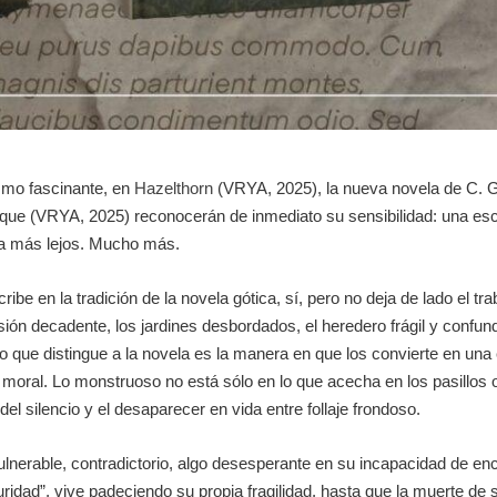
smo fascinante, en
Hazelthorn
(VRYA, 2025), la nueva novela de C. 
sque
(VRYA, 2025) reconocerán de inmediato su sensibilidad: una escri
a más lejos. Mucho más.
be en la tradición de la novela gótica, sí, pero no deja de lado el tr
ón decadente, los jardines desbordados, el heredero frágil y confun
 lo que distingue a la novela es la manera en que los convierte en un
moral. Lo monstruoso no está sólo en lo que acecha en los pasillos o 
del silencio y el desaparecer en vida entre follaje frondoso.
Vulnerable, contradictorio, algo desesperante en su incapacidad de e
idad”, vive padeciendo su propia fragilidad, hasta que la muerte de su