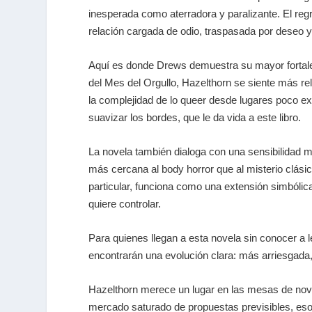
inesperada como aterradora y paralizante. El regr
relación cargada de odio, traspasada por deseo y
Aquí es donde Drews demuestra su mayor fortaleza
del Mes del Orgullo,
Hazelthorn
se siente más rel
la complejidad de
lo
queer
desde lugares poco expl
suavizar los bordes, que le da vida a este libro.
La novela también dialoga con una sensibilidad m
más cercana al
body horror
que al misterio clási
particular, funciona como una extensión simbólica 
quiere controlar.
Para quienes llegan a esta novela sin conocer a l
encontrarán una evolución clara: más arriesgada,
Hazelthorn
merece un lugar en las mesas de noved
mercado saturado de propuestas previsibles, eso