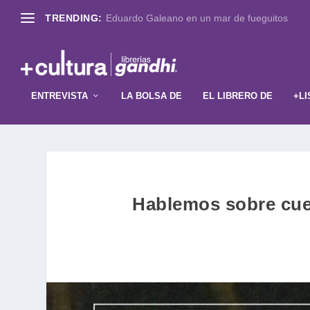
TRENDING:
Eduardo Galeano en un mar de fueguitos
ENTREVISTA
LA BOLSA DE
EL LIBRERO DE
+LI
Hablemos sobre cuer