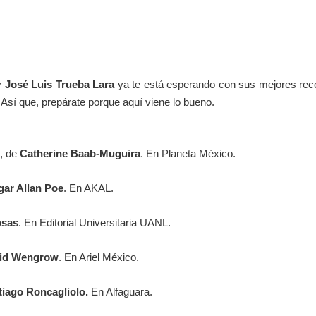
y
José Luis Trueba Lara
ya te está esperando con sus mejores rec
Así que, prepárate porque aquí viene lo bueno.
, de
Catherine Baab-Muguira
. En Planeta México.
gar Allan Poe
. En AKAL.
osas
. En Editorial Universitaria UANL.
id Wengrow
. En Ariel México.
tiago Roncagliolo.
En Alfaguara.