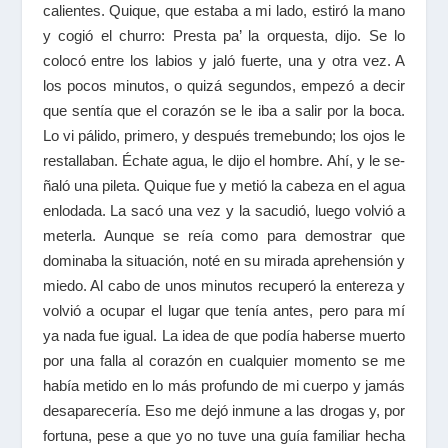
calientes. Quique, que estaba a mi lado, estiró la mano
y cogió el churro: Presta pa’ la orquesta, dijo. Se lo
colocó entre los labios y jaló fuerte, una y otra vez. A
los pocos minutos, o quizá segundos, empezó a decir
que sentía que el corazón se le iba a salir por la boca.
Lo vi pálido, primero, y después tremebundo; los ojos le
restallaban. Échate agua, le dijo el hombre. Ahí, y le se-
ñaló una pileta. Quique fue y metió la cabeza en el agua
enlodada. La sacó una vez y la sacudió, luego volvió a
meterla. Aunque se reía como para demostrar que
dominaba la situación, noté en su mirada aprehensión y
miedo. Al cabo de unos minutos recuperó la entereza y
volvió a ocupar el lugar que tenía antes, pero para mí
ya nada fue igual. La idea de que podía haberse muerto
por una falla al corazón en cualquier momento se me
había metido en lo más profundo de mi cuerpo y jamás
desaparecería. Eso me dejó inmune a las drogas y, por
fortuna, pese a que yo no tuve una guía familiar hecha