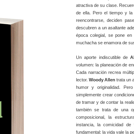
atractiva de su clase. Recuerd
de ella. Pero el tiempo y l
reencontrarse, deciden pas
descubren a un asaltante ade
época colegial, se pone en 
muchacha se enamora de sus d
Un aporte indiscutible de
A
volumen: la planeación de en
Cada narración recrea múltipl
lector.
Woody Allen
trata un 
humor y originalidad. Per
simplemente crear condicion
de tramar y de contar la rea
también se trata de una o
composicional, la estructu
instancia, la comicidad de
fundamental: la vida vale la p