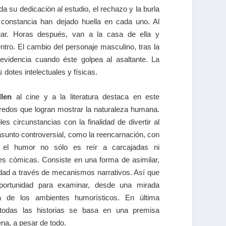
a su dedicación al estudio, el rechazo y la burla
a constancia han dejado huella en cada uno. Al
ear. Horas después, van a la casa de ella y
ntro. El cambio del personaje masculino, tras la
evidencia cuando éste golpea al asaltante. La
otes intelectuales y físicas.
llen
al cine y a la literatura destaca en este
redos que logran mostrar la naturaleza humana.
es circunstancias con la finalidad de divertir al
asunto controversial, como la reencarnación, con
o el humor no sólo es reír a carcajadas ni
es cómicas. Consiste en una forma de asimilar,
lidad a través de mecanismos narrativos. Así que
portunidad para examinar, desde una mirada
ra de los ambientes humorísticos. En última
 todas las historias se basa en una premisa
ena, a pesar de todo.