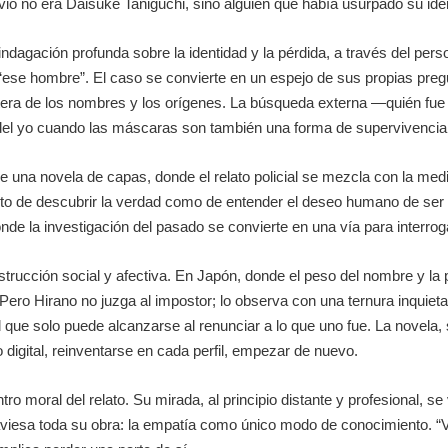
vió no era Daisuké Taniguchi, sino alguien que había usurpado su ide
 indagación profunda sobre la identidad y la pérdida, a través del pe
“ese hombre”. El caso se convierte en un espejo de sus propias pregu
tera de los nombres y los orígenes. La búsqueda externa —quién fue 
del yo cuando las máscaras son también una forma de supervivencia
 una novela de capas, donde el relato policial se mezcla con la medi
nto de descubrir la verdad como de entender el deseo humano de ser 
e la investigación del pasado se convierte en una vía para interroga
strucción social y afectiva. En Japón, donde el peso del nombre y la p
l. Pero Hirano no juzga al impostor; lo observa con una ternura inquie
ad que solo puede alcanzarse al renunciar a lo que uno fue. La novela,
digital, reinventarse en cada perfil, empezar de nuevo.
o moral del relato. Su mirada, al principio distante y profesional, 
aviesa toda su obra: la empatía como único modo de conocimiento. “Vi