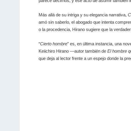
parece decirnos, y ese acto de asumir también i
Más allá de su intriga y su elegancia narrativa,
C
amó sin saberlo, el abogado que intenta comprend
o la procedencia, Hirano sugiere que la verdader
“
Cierto hombre
”
es, en última instancia, una nov
Keiichiro Hirano —autor también de
El hombre q
que deja al lector frente a un espejo donde la