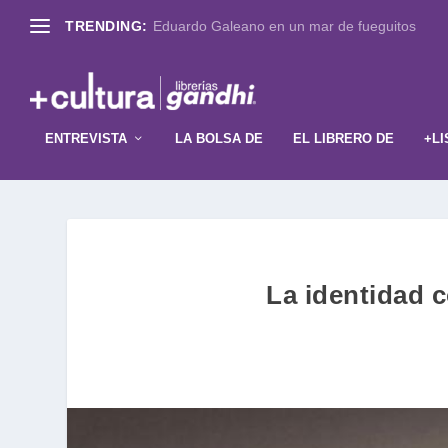
TRENDING:
Eduardo Galeano en un mar de fueguitos
ENTREVISTA
LA BOLSA DE
EL LIBRERO DE
+LI
La identidad 