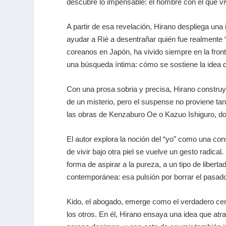
descubre lo impensable: el hombre con el que vi
A partir de esa revelación, Hirano despliega una
ayudar a Rié a desentrañar quién fue realmente 
coreanos en Japón, ha vivido siempre en la fron
una búsqueda íntima: cómo se sostiene la idea 
Con una prosa sobria y precisa, Hirano construye
de un misterio, pero el suspense no proviene ta
las obras de Kenzaburo Oe o Kazuo Ishiguro, dond
El autor explora la noción del “yo” como una con
de vivir bajo otra piel se vuelve un gesto radica
forma de aspirar a la pureza, a un tipo de libert
contemporánea: esa pulsión por borrar el pasado 
Kido, el abogado, emerge como el verdadero centr
los otros. En él, Hirano ensaya una idea que atr