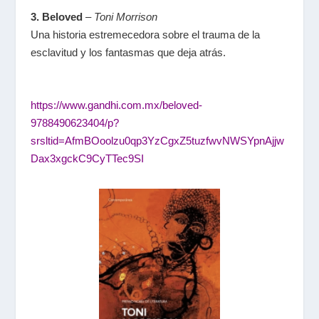
3. Beloved
–
Toni Morrison
Una historia estremecedora sobre el trauma de la
esclavitud y los fantasmas que deja atrás.
https://www.gandhi.com.mx/beloved-
9788490623404/p?
srsltid=AfmBOoolzu0qp3YzCgxZ5tuzfwvNWSYpnAjjw
Dax3xgckC9CyTTec9SI