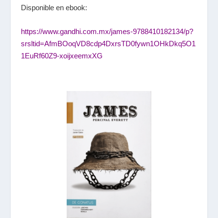
Disponible en ebook:
https://www.gandhi.com.mx/james-9788410182134/p?
srsltid=AfmBOoqVD8cdp4DxrsTD0fywn1OHkDkq5O1
1EuRf60Z9-xoijxeemxXG