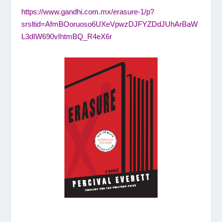
https://www.gandhi.com.mx/erasure-1/p?
srsltid=AfmBOoruoso6UXeVpwzDJFYZDdJUhArBaW
L3dIW690vIhtmBQ_R4eX6r