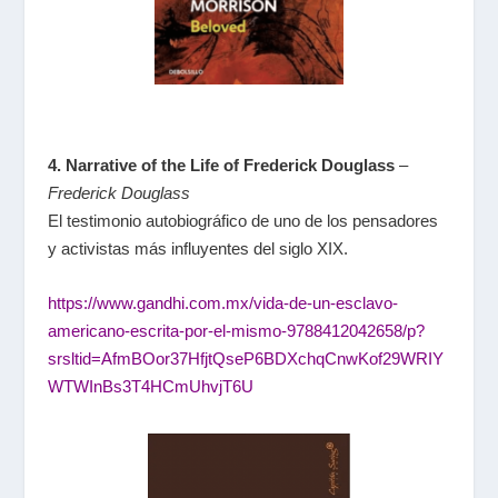
4. Narrative of the Life of Frederick Douglass
–
Frederick Douglass
El testimonio autobiográfico de uno de los pensadores
y activistas más influyentes del siglo XIX.
https://www.gandhi.com.mx/vida-de-un-esclavo-
americano-escrita-por-el-mismo-9788412042658/p?
srsltid=AfmBOor37HfjtQseP6BDXchqCnwKof29WRIY
WTWInBs3T4HCmUhvjT6U