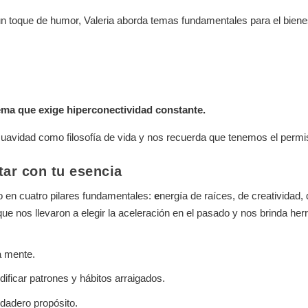
un toque de humor, Valeria aborda temas fundamentales para el bien
ema que exige hiperconectividad constante.
suavidad como filosofía de vida
y nos recuerda que tenemos el permis
tar con tu esencia
do en cuatro pilares fundamentales:
e
nergía de raíces, de creatividad,
 que nos llevaron a elegir la aceleración en el pasado y nos brinda he
la mente.
ficar patrones y hábitos arraigados.
rdadero propósito.