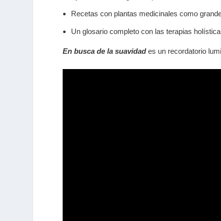
Recetas con plantas medicinales
como grandes
Un glosario completo
con las terapias holísti
En busca de la suavidad
es un recordatorio lumi