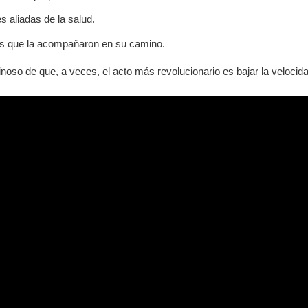
 aliadas de la salud.
cas que la acompañaron en su camino.
noso de que, a veces, el acto más revolucionario es bajar la velocid