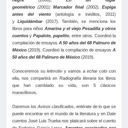
geométrico
(2001);
Marcador final
(2002),
Espiga
antes del viento
(antología e inéditos, 2011)
y
Liquidámbar
(2017). También, se menciona los
libros para niños
Amarina y el viejo Pesadilla y otros
cuentos
y
Papalote, papelito
, entre otros. Coordinó la
compilación de ensayos
A 50 años del 68 Palinuro de
México
(2019). Coordinó la compilación de ensayos
A
50 años del 68 Palinuro de México
(2019).
Conoceremos su
leitmotiv
y vamos
a echar coto
con
ella, nos compartirá en
Radiografía literaria
los libros
que han cambiado su vida, son 5 clásicos
maravillosos.
Daremos los
Avisos clasificados
, entérate de lo que se
puede encontrar en el mundo de la literatura y en
Date
cuentos
José Luis Trueba nos platicará sobre el cuento
de Federico García Lorca,
Amantes asesinados por