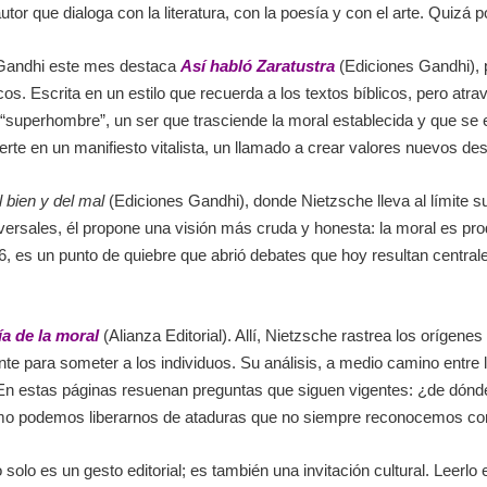
tor que dialoga con la literatura, con la poesía y con el arte. Quizá p
 Gandhi este mes destaca
Así habló Zaratustra
(Ediciones Gandhi), 
cos. Escrita en un estilo que recuerda a los textos bíblicos, pero atra
“superhombre”, un ser que trasciende la moral establecida y que se enfr
ierte en un manifiesto vitalista, un llamado a crear valores nuevos d
l bien y del mal
(Ediciones Gandhi), donde Nietzsche lleva al límite su c
ersales, él propone una visión más cruda y honesta: la moral es pro
6, es un punto de quiebre que abrió debates que hoy resultan centrales 
a de la moral
(Alianza Editorial). Allí, Nietzsche rastrea los orígen
para someter a los individuos. Su análisis, a medio camino entre la f
En estas páginas resuenan preguntas que siguen vigentes: ¿de dónde
¿cómo podemos liberarnos de ataduras que no siempre reconocemos c
lo es un gesto editorial; es también una invitación cultural. Leerlo 