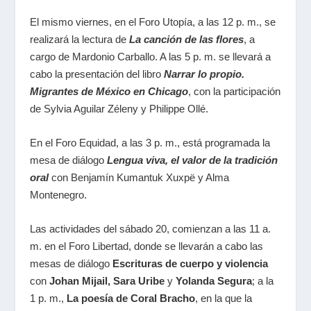
El mismo viernes, en el
Foro Utopía
, a las
12 p. m.
, se
realizará la lectura de
La canción de las flores
, a
cargo de
Mardonio Carballo
.
A las 5 p. m.
se llevará a
cabo la presentación del libro
Narrar lo propio.
Migrantes de México en Chicago
, con la participación
de
Sylvia Aguilar Zéleny
y
Philippe Ollé
.
En el
Foro Equidad, a las 3 p. m.
, está programada la
mesa de diálogo
Lengua viva, el valor de la tradición
oral
con
Benjamín Kumantuk Xuxpë
y
Alma
Montenegro
.
Las actividades del
sábado 20, comienzan a las 11 a.
m.
en el
Foro Libertad
, donde se llevarán a cabo las
mesas de diálogo
Escrituras de cuerpo y violencia
con
Johan Mijail, Sara Uribe
y
Yolanda Segura
;
a la
1 p. m.
,
La poesía de Coral Bracho
, en la que la