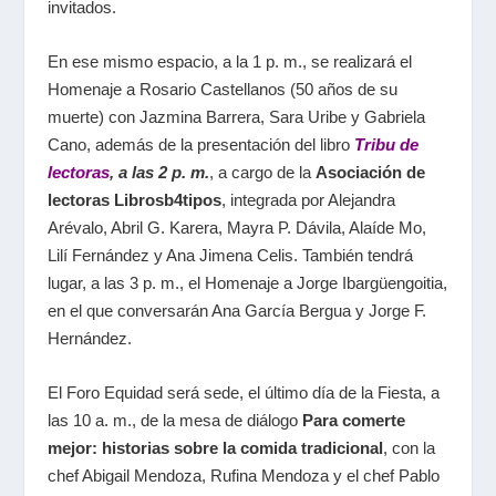
invitados.
En ese mismo espacio,
a la 1 p. m.
, se realizará el
Homenaje a Rosario Castellanos
(50 años de su
muerte) con
Jazmina Barrera
,
Sara Uribe
y
Gabriela
Cano
, además de la presentación del libro
Tribu de
lectoras
, a las 2 p. m.
, a cargo de la
Asociación de
lectoras Librosb4tipos
, integrada por
Alejandra
Arévalo, Abril G. Karera, Mayra P. Dávila, Alaíde Mo,
Lilí Fernández
y
Ana Jimena Celis
. También tendrá
lugar,
a las 3 p. m.
, el
Homenaje a Jorge Ibargüengoitia,
en el que conversarán
Ana García Bergua
y
Jorge F.
Hernández
.
El
Foro Equidad
será sede, el último día de la Fiesta,
a
las 10 a. m.
, de la mesa de diálogo
Para comerte
mejor: historias sobre la comida tradicional
,
con la
chef
Abigail Mendoza
,
Rufina Mendoza
y el chef
Pablo