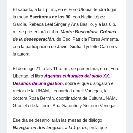
El
sábado, a la 1 p. m.
, en el
Foro Utopía
, tendrá lugar
la mesa
Escritoras de los 90
, con
Nadia López
García
,
Rebeca Leal Singer
y
Ana Basilio
, y
a las 6 p.
m.
se presentará el libro
Madre Buscadora. Crónica
de la desesperación
,
de
Ceci Patricia Flores Armenta
,
con la participación de
Javier Sicilia
,
Lydiette Carrión
y
la autora.
El domingo 21, a las 11 a. m., se presentará, en el
Foro
Libertad
, el libro
Agentas culturales del siglo XX.
Desafíos de una gestión
, sobre el que dialogarán el
rector de la UNAM,
Leonardo Lomelí Vanegas
, la
doctora
Rosa Beltrán
, coordinadora de
CulturaUNAM,
Graciela de la Torre
,
Ana Garduño
y
Socorro Venegas
.
Ese día se desarrollarán las mesas de diálogo
Navegar en dos lenguas, a la 1 p. m
.
, en la que