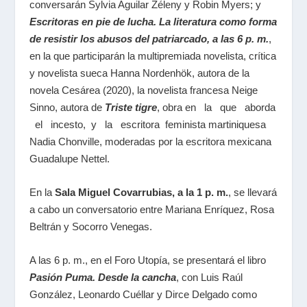
conversarán
Sylvia Aguilar Zéleny
y
Robin Myers
; y
Escritoras en pie de lucha. La literatura como forma
de resistir los abusos del patriarcado, a las 6 p. m.
,
en la que participarán la multipremiada novelista, crítica
y novelista sueca
Hanna Nordenhök
, autora de la
novela
Cesárea
(2020), la novelista francesa
Neige
Sinno
, autora de
Triste tigre
, obra en la que aborda
el incesto, y la escritora feminista martiniquesa
Nadia Chonville
, moderadas por la escritora mexicana
Guadalupe Nettel
.
En la
Sala Miguel Covarrubias, a la 1 p. m.
, se llevará
a cabo un conversatorio entre
Mariana Enríquez, Rosa
Beltrán
y
Socorro Venegas
.
A las 6 p. m.
, en el
Foro Utopía
, se presentará el libro
Pasión Puma. Desde la cancha
, con
Luis Raúl
González
,
Leonardo Cuéllar
y
Dirce Delgado
como