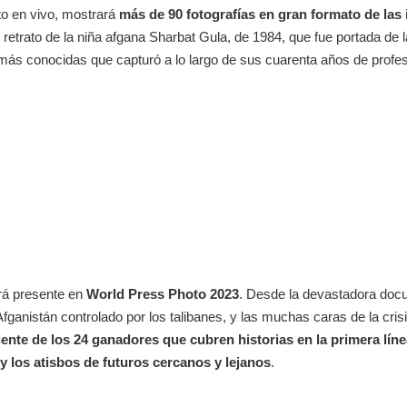
to en vivo, mostrará
más de 90 fotografías en gran formato de la
io retrato de la niña afgana Sharbat Gula, de 1984, que fue portada de
más conocidas que capturó a lo largo de sus cuarenta años de profes
rá presente en
World Press Photo 2023
. Desde la devastadora docu
n Afganistán controlado por los talibanes, y las muchas caras de la c
 lente de los 24 ganadores que cubren historias en la primera línea 
y los atisbos de futuros cercanos y lejanos
.