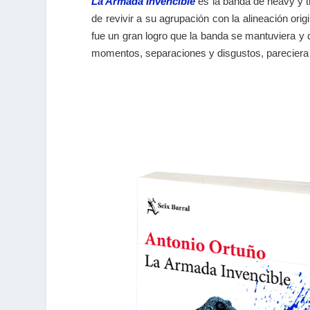
La Armada Invencible
es la banda de heavy y tr
de revivir a su agrupación con la alineación or
fue un gran logro que la banda se mantuviera y
momentos, separaciones y disgustos, pareciera