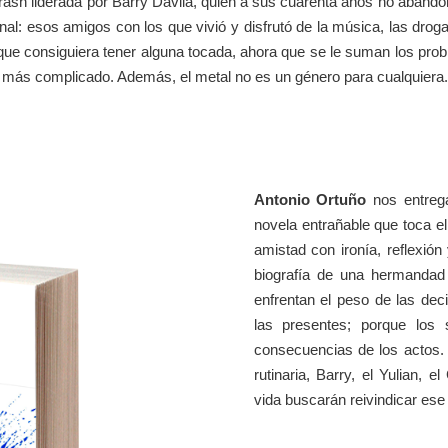
ash liderada por Barry Dávila, quien a sus cuarenta años no abandona
iginal: esos amigos con los que vivió y disfrutó de la música, las d
 que consiguiera tener alguna tocada, ahora que se le suman los pro
 más complicado. Además, el metal no es un género para cualquiera.
Antonio Ortuño
nos entre
novela entrañable que toca el 
amistad con ironía, reflexión
biografía de una hermandad
enfrentan el peso de las de
las presentes; porque los 
consecuencias de los actos. 
rutinaria, Barry, el Yulian
vida buscarán reivindicar ese