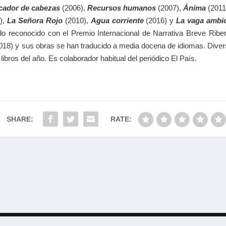
cador de cabezas
(2006),
Recursos humanos
(2007),
Ánima
(2011
),
La Señora Rojo
(2010),
Agua corriente
(2016) y
La vaga ambi
o reconocido con el Premio Internacional de Narrativa Breve Riber
18) y sus obras se han traducido a media docena de idiomas. Dive
bros del año. Es colaborador habitual del periódico El País.
SHARE:
RATE:
Designed by
| Powered by
Elegant Themes
WordPress