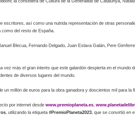
lboni; la consellera de Cultura de la Generalitat de Catalunya, Natàli
e escritores, así como una nutrida representación de otras personalida
ona como del resto de España.
sé Manuel Blecua, Fernando Delgado, Juan Eslava Galán, Pere Gimfe
vez más el gran interés que este galardón despierta en el mundo de 
cedentes de diversos lugares del mundo.
 un millón de euros para la obra ganadora y doscientos mil para la fi
recto por internet desde
www.premioplaneta.es
,
www.planetadelib
ros
, utilizando la etiqueta
#PremioPlaneta2023
, que se convirtió en 