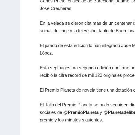
Carlos Prieto; el alcalde de Barcelona, Jaume Col
José Creuheras.
En la velada se dieron cita más de un centenar d
social, del cine y la televisión, tanto de Barcel
El jurado de esta edición lo han integrado Jo
López.
Esta septuagésima segunda edición confirmó una 
recibió la cifra récord de mil 129 originales pro
El Premio Planeta de novela tiene una dotación de
El fallo del Premio Planeta se pudo seguir en di
sociales de
@PremioPlaneta
y
@Planetadelib
premio y los minutos siguientes.