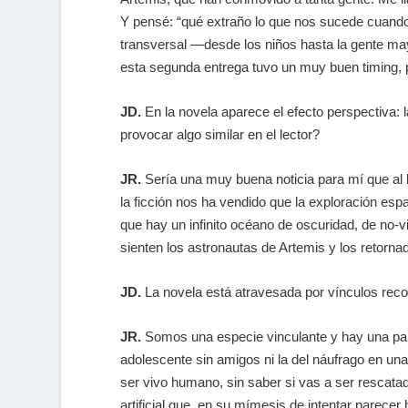
Y pensé: “qué extraño lo que nos sucede cuando
transversal —desde los niños hasta la gente ma
esta segunda entrega tuvo un muy buen
timing
,
JD.
En la novela aparece el efecto perspectiva:
provocar algo similar en el lector?
JR.
Sería una muy buena noticia para mí que al l
la ficción nos ha vendido que la exploración espa
que hay un infinito océano de oscuridad, de no-
sienten los astronautas de Artemis y los retorn
JD.
La novela está atravesada por vínculos recon
JR.
Somos una especie vinculante y hay una part
adolescente sin amigos ni la del náufrago en una
ser vivo humano, sin saber si vas a ser rescata
artificial que, en su mímesis de intentar parec