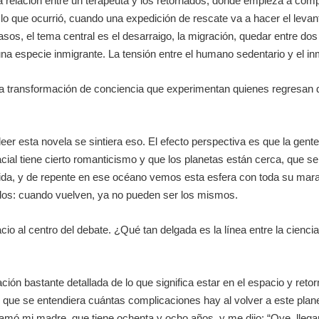
 la relación entre un terapeuta y los retornados, donde empieza a co
 lo que ocurrió, cuando una expedición de rescate va a hacer el leva
os, el tema central es el desarraigo, la migración, quedar entre dos
una especie inmigrante. La tensión entre el humano sedentario y el i
 la transformación de conciencia que experimentan quienes regresan 
eer esta novela se sintiera eso. El efecto perspectiva es que la gen
cial tiene cierto romanticismo y que los planetas están cerca, que se p
vida, y de repente en ese océano vemos esta esfera con toda su mara
ados: cuando vuelven, ya no pueden ser los mismos.
cio al centro del debate. ¿Qué tan delgada es la línea entre la ciencia
n bastante detallada de lo que significa estar en el espacio y retorna
 que se entendiera cuántas complicaciones hay al volver a este plan
amó mi madre, que tiene ochenta y ocho años, y me dijo: “Oye, llegar