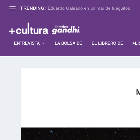
TRENDING:
Eduardo Galeano en un mar de fueguitos
ENTREVISTA
LA BOLSA DE
EL LIBRERO DE
+LI