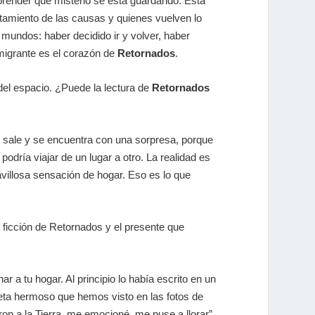
mprender qué misterio se está guardando. Esta
ntamiento de las causas y quienes vuelven lo
 mundos: haber decidido ir y volver, haber
nmigrante es el corazón de
Retornados
.
del espacio. ¿Puede la lectura de
Retornados
te sale y se encuentra con una sorpresa, porque
odría viajar de un lugar a otro. La realidad es
villosa sensación de hogar. Eso es lo que
 ficción de
Retornados
y el presente que
r a tu hogar. Al principio lo había escrito en un
eta hermoso que hemos visto en las fotos de
on a la Tierra, me emocioné, me puse a llorar”.