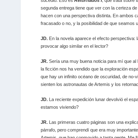
sucedió. Eso es
Retornados I
, que trata sobre
segunda entrega tiene que ver con la certeza de
hacen con una perspectiva distinta. En ambos cas
fracasado o no, y la posibilidad de que seamos 
JD.
En la novela aparece el efecto perspectiva:
provocar algo similar en el lector?
JR.
Sería una muy buena noticia para mí que al l
la ficción nos ha vendido que la exploración espa
que hay un infinito océano de oscuridad, de no-
sienten los astronautas de Artemis y los retorn
JD.
La reciente expedición lunar devolvió el espa
estamos viviendo?
JR.
Las primeras cuatro páginas son una explicació
párrafo, pero comprendí que era muy importante
Artemis, que han conmovido a tanta gente. Me ll