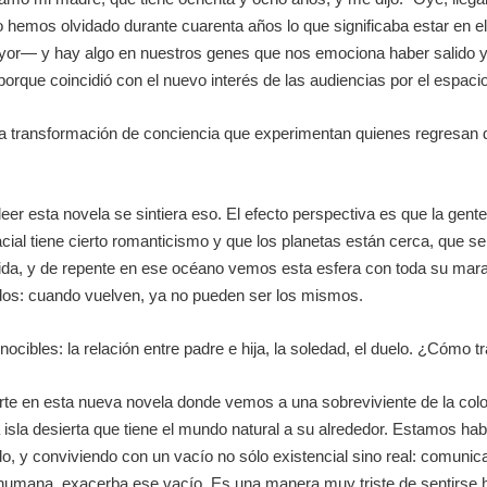
 hemos olvidado durante cuarenta años lo que significaba estar en 
yor— y hay algo en nuestros genes que nos emociona haber salido y 
 porque coincidió con el nuevo interés de las audiencias por el espacio
 la transformación de conciencia que experimentan quienes regresan 
eer esta novela se sintiera eso. El efecto perspectiva es que la gen
cial tiene cierto romanticismo y que los planetas están cerca, que se p
vida, y de repente en ese océano vemos esta esfera con toda su mara
ados: cuando vuelven, ya no pueden ser los mismos.
ocibles: la relación entre padre e hija, la soledad, el duelo. ¿Cómo
e en esta nueva novela donde vemos a una sobreviviente de la colon
 isla desierta que tiene el mundo natural a su alrededor. Estamos hab
do, y conviviendo con un vacío no sólo existencial sino real: comuni
er humana, exacerba ese vacío. Es una manera muy triste de sentirs