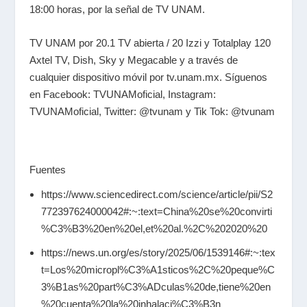
18:00 horas, por la señal de TV UNAM.
TV UNAM por 20.1 TV abierta / 20 Izzi y Totalplay 120
Axtel TV, Dish, Sky y Megacable y a través de
cualquier dispositivo móvil por tv.unam.mx. Síguenos
en Facebook: TVUNAMoficial, Instagram:
TVUNAMoficial, Twitter: @tvunam y Tik Tok: @tvunam
Fuentes
https://www.sciencedirect.com/science/article/pii/S2
772397624000042#:~:text=China%20se%20convirti
%C3%B3%20en%20el,et%20al.%2C%202020%20
https://news.un.org/es/story/2025/06/1539146#:~:tex
t=Los%20micropl%C3%A1sticos%2C%20peque%C
3%B1as%20part%C3%ADculas%20de,tiene%20en
%20cuenta%20la%20inhalaci%C3%B3n