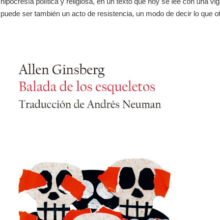
ipocresía política y religiosa, en un texto que hoy se lee con una 
a puede ser también un acto de resistencia, un modo de decir lo que otr