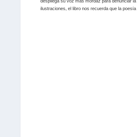
despliega su voz más mordaz para denunciar la h
ilustraciones, el libro nos recuerda que la poesí