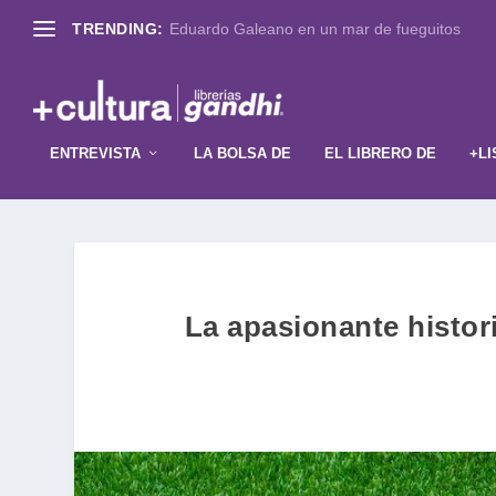
TRENDING:
Eduardo Galeano en un mar de fueguitos
ENTREVISTA
LA BOLSA DE
EL LIBRERO DE
+LI
La apasionante histor