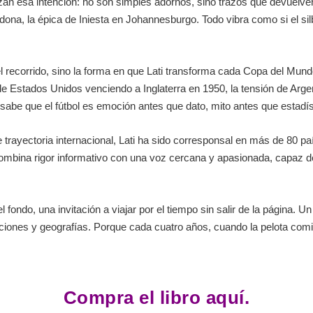
zan esa intención: no son simples adornos, sino trazos que devuelv
dona, la épica de Iniesta en Johannesburgo. Todo vibra como si el s
del recorrido, sino la forma en que Lati transforma cada Copa del Mun
e Estados Unidos venciendo a Inglaterra en 1950, la tensión de Argen
 sabe que el fútbol es emoción antes que dato, mito antes que estadís
trayectoria internacional, Lati ha sido corresponsal en más de 80 pa
combina rigor informativo con una voz cercana y apasionada, capaz d
l fondo, una invitación a viajar por el tiempo sin salir de la página. Un 
iones y geografías. Porque cada cuatro años, cuando la pelota comie
Compra el libro aquí.