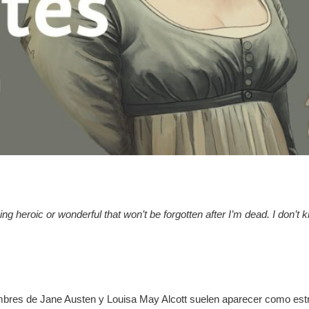
 heroic or wonderful that won’t be forgotten after I’m dead. I don’t 
mbres de Jane Austen y Louisa May Alcott suelen aparecer como estre