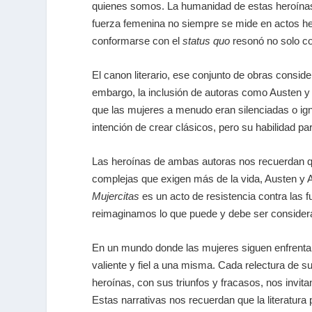
quienes somos. La humanidad de estas heroínas, 
fuerza femenina no siempre se mide en actos hero
conformarse con el
status quo
resonó no solo co
El canon literario, ese conjunto de obras consi
embargo, la inclusión de autoras como Austen y A
que las mujeres a menudo eran silenciadas o ign
intención de crear clásicos, pero su habilidad 
Las heroínas de ambas autoras nos recuerdan que
complejas que exigen más de la vida, Austen y A
Mujercitas
es un acto de resistencia contra las 
reimaginamos lo que puede y debe ser consider
En un mundo donde las mujeres siguen enfrentan
valiente y fiel a una misma. Cada relectura de 
heroínas, con sus triunfos y fracasos, nos invit
Estas narrativas nos recuerdan que la literatura