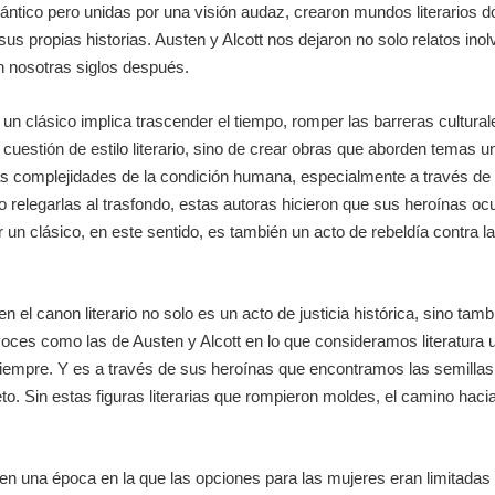
tlántico pero unidas por una visión audaz, crearon mundos literarios
us propias historias. Austen y Alcott nos dejaron no solo relatos ino
n nosotras siglos después.
 un clásico implica trascender el tiempo, romper las barreras cultura
 cuestión de estilo literario, sino de crear obras que aborden temas 
n las complejidades de la condición humana, especialmente a través d
o relegarlas al trasfondo, estas autoras hicieron que sus heroínas oc
 un clásico, en este sentido, es también un acto de rebeldía contra la
n el canon literario no solo es un acto de justicia histórica, sino tam
voces como las de Austen y Alcott en lo que consideramos literatura 
siempre. Y es a través de sus heroínas que encontramos las semillas
. Sin estas figuras literarias que rompieron moldes, el camino hacia
 en una época en la que las opciones para las mujeres eran limitadas