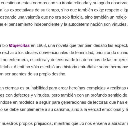
a cuestionar estas normas con su ironía refinada y su aguda observac
a las expectativas de su tiempo, sino que también exige respeto e ig
ando una valentía que no era solo ficticia, sino también un reflejo
que el pensamiento independiente y la autodeterminación son virtudes
ribió
Mujercitas
en 1868, una novela que también desafió las expecta
e rechaza los ideales convencionales de feminidad, priorizando su ind
ó como enfermera, escritora y defensora de los derechos de las mujer
taba. Alcott no sólo escribió una historia entrañable sobre hermanas
n ser agentes de su propio destino.
n eternas es su habilidad para crear heroínas complejas y realistas 
s con defectos y virtudes, pero también con un profundo sentido de s
iéndose en modelos a seguir para generaciones de lectoras que han e
 no se debe simplemente a su carisma, sino a la verdad emocional y
 nuestros propios prejuicios, mientras que Jo nos enseña a abrazar 