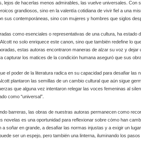
lejos de hacerlas menos admirables, las vuelve universales. Con sus
icos grandiosos, sino en la valentía cotidiana de vivir fiel a una m
n sus contemporáneas, sino con mujeres y hombres que siglos despu
deradas como esenciales o representativas de una cultura, ha estado
lcott no solo enriquece este canon, sino que también redefine lo que
oradas, estas autoras encontraron maneras de alzar su voz y dejar un
para capturar los matices de la condición humana aseguró que sus obr
 el poder de la literatura radica en su capacidad para desafiar las 
lcott plantaron las semillas de un cambio cultural que aún sigue ge
fuerzas que alguna vez intentaron relegar las voces femeninas al sile
ado como “universal”.
do barreras, las obras de nuestras autoras permanecen como recorda
sus novelas es una oportunidad para reflexionar sobre cómo han cam
an a soñar en grande, a desafiar las normas injustas y a exigir un l
 puede ser un espejo, pero también una linterna, iluminando los paso