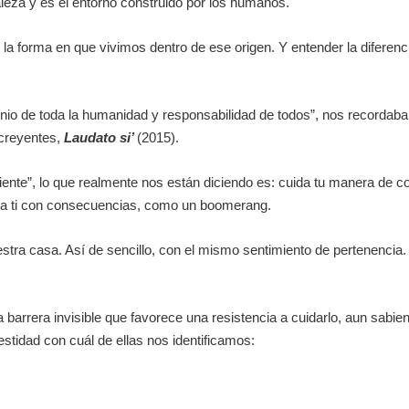
leza y es el entorno construido por los humanos.
s la forma en que vivimos dentro de ese origen. Y entender la difer
nio de toda la humanidad y responsabilidad de todos”, nos recordaba e
 creyentes,
Laudato si’
(2015).
nte”, lo que realmente nos están diciendo es: cuida tu manera de co
á a ti con consecuencias, como un
boomerang
.
tra casa. Así de sencillo, con el mismo sentimiento de pertenencia
 barrera invisible que favorece una resistencia a cuidarlo, aun sabi
stidad con cuál de ellas nos identificamos: