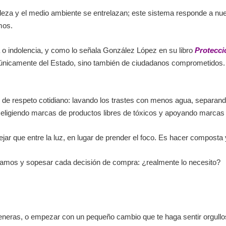
eza y el medio ambiente se entrelazan; este sistema responde a nue
emos.
a o indolencia, y como lo señala González López en su libro
Protecci
 únicamente del Estado, sino también de ciudadanos comprometidos.
de respeto cotidiano: lavando los trastes con menos agua, separando
, eligiendo marcas de productos libres de tóxicos y apoyando marca
jar que entre la luz, en lugar de prender el foco. Es hacer composta y 
pramos y sopesar cada decisión de compra: ¿realmente lo necesito?
 generas, o empezar con un pequeño cambio que te haga sentir orgull