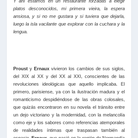
Y ahí estamos en un restaurante forzadas a elegir
platos desconocidos, mi primera vieira, la espera
ansiosa, y si no me gustara y si tuviera que dejarla,
luego la isla vacilante que explorar con la cuchara y la
lengua.
Proust
y
Ernaux
vivieron los cambios de sus siglos,
del
XIX
al XX
y del
XX
al
XXI
, conscientes de las
revoluciones ideológicas que aquello implicaba. El
primero, parisiense, ya con la ilustración madura y el
romanticismo despidiéndose de las obras colosales,
que quizás encontraron en su novela el tránsito entre
un dejo victoriano y la modernidad, con la melancolía
como eje y los sabores como referencias atemporales
de realidades íntimas que traspasan también al
espacio.
Ernaux,
que nació en la región de Normandía