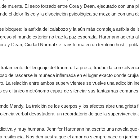
 de muerte. El sexo forzado entre Cora y Dean, ejecutado con una pis
e el dolor físico y la disociación psicológica se mezclan con una
s bloques: la asfixia del calabozo y la aún más compleja asfixia de la
eso al mundo exterior no trae la paz esperada. Hartmann acierta al 
ora y Dean, Ciudad Normal se transforma en un territorio hostil, pobl
tratamiento del lenguaje del trauma. La prosa, traducida con solven
rvioso de rascarse la muñeca inflamada en el lugar exacto donde crují
erro. La relación entre ambos supervivientes se vuelve una adicción i
otro es el único metrónomo capaz de silenciar sus fantasmas comunes
siendo Mandy. La traición de los cuerpos y los afectos abre una griet
olencia verbal devastadora, un recordatorio de que la supervivencia 
ictiva y muy humana. Jennifer Hartmann ha escrito una novela que 
 resiliencia. Nos demuestra que el amor no siempre nace en jardines