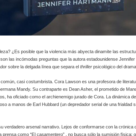
leza? ¿Es posible que la violencia más abyecta dinamite las estructu
 son las incómodas preguntas que la autora estadounidense Jennife
dor sobre la delgada línea que separa el
thriller
psicológico del dram
común, casi costumbrista. Cora Lawson es una profesora de literat
u hermana Mandy. Su contraparte es Dean Asher, el prometido de Ma
s, ha oficiado como el archienemigo jurado de Cora. La dinámica de o
so a manos de Earl Hubbard (un depredador serial de una frialdad soc
verdadero arsenal narrativo. Lejos de conformarse con la crónica del 
la prensa como “El casamentero” , no busca sólo la sumisión física;