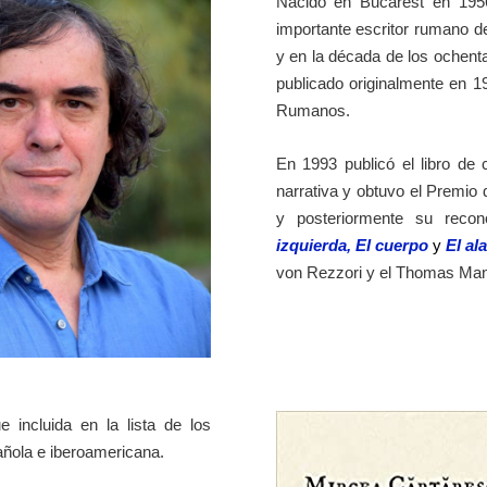
Nacido en Bucarest en 19
importante escritor rumano d
y en la década de los ochen
publicado originalmente en 1
Rumanos.
En 1993 publicó el libro de
narrativa y obtuvo el Premi
y posteriormente su recon
izquierda
,
El cuerpo
y
El al
von Rezzori y el Thomas Ma
e incluida en la lista de los
pañola e iberoamericana.