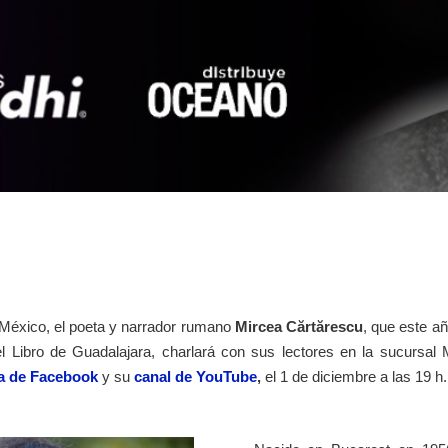
 México, el poeta y narrador rumano
Mircea Cărtărescu
, que este añ
l Libro de Guadalajara, charlará con sus lectores en la sucursal 
a de Facebook
y su
canal de YouTube
,
el 1 de diciembre a las 19 h.