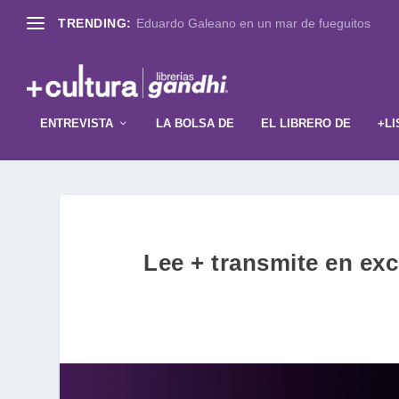
TRENDING:
Eduardo Galeano en un mar de fueguitos
ENTREVISTA
LA BOLSA DE
EL LIBRERO DE
+LI
Lee + transmite en exc