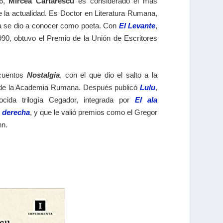
56,
Mircea Cărtărescu
es considerado el más
e la actualidad. Es Doctor en Literatura Rumana,
ta se dio a conocer como poeta. Con
El Levante
,
990, obtuvo el Premio de la Unión de Escritores
 cuentos
Nostalgia
, con el que dio el salto a la
o de la Academia Rumana. Después publicó
Lulu
,
ocida trilogía Cegador, integrada por
El ala
a derecha
, y que le valió premios como el Gregor
nn.