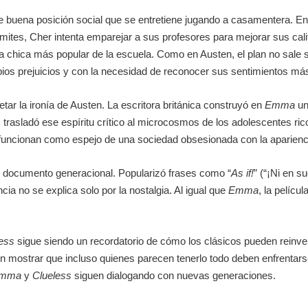
uena posición social que se entretiene jugando a casamentera. En l
ímites, Cher intenta emparejar a sus profesores para mejorar sus cal
la chica más popular de la escuela. Como en Austen, el plan no sale s
pios prejuicios y con la necesidad de reconocer sus sentimientos má
tar la ironía de Austen. La escritora británica construyó en
Emma
un
 trasladó ese espíritu crítico al microcosmos de los adolescentes rico
funcionan como espejo de una sociedad obsesionada con la apariencia,
n documento generacional. Popularizó frases como
“
As if!
”
(“¡Ni en su
cia no se explica solo por la nostalgia. Al igual que
Emma
, la pelícu
ess
sigue siendo un recordatorio de cómo los clásicos pueden reinven
en mostrar que incluso quienes parecen tenerlo todo deben enfrentars
mma
y
Clueless
siguen dialogando con nuevas generaciones.