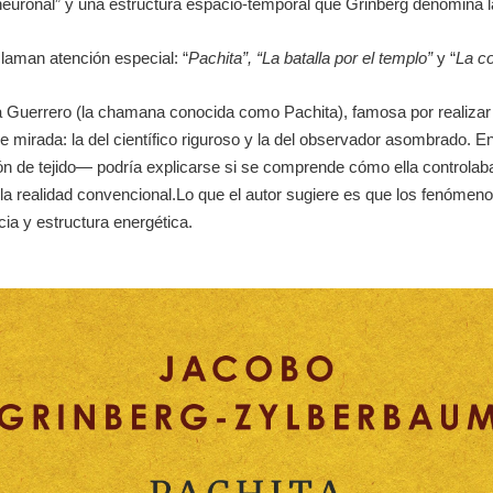
 neuronal” y una estructura espacio-temporal que Grinberg denomina
reclaman atención especial:
“
Pachita”
,
“La batalla por el templo”
y
“
La co
a Guerrero (la chamana conocida como Pachita), famosa por realizar 
mirada: la del científico riguroso y la del observador asombrado. En
ión de tejido— podría explicarse si se comprende cómo ella controlab
a realidad convencional.Lo que el autor sugiere es que los fenómeno
ia y estructura energética.