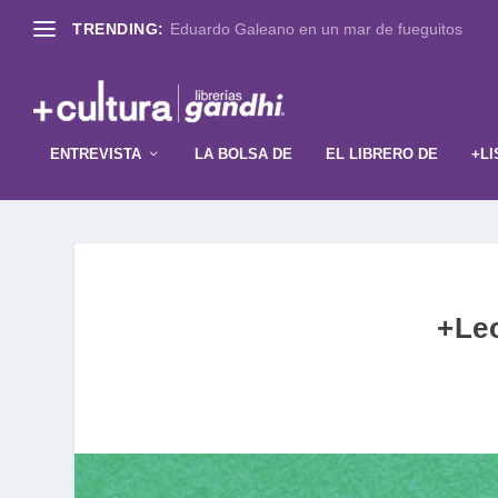
TRENDING:
Eduardo Galeano en un mar de fueguitos
ENTREVISTA
LA BOLSA DE
EL LIBRERO DE
+LI
+Lec