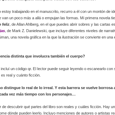
 estoy trabajando en el manuscrito, recurro a él con un montón de i
que van un poco más a allá o empujan las formas. Mi primera novela t
 feliz
,
de Allan Ahlberg, en el que puedes abrir sobres y las cartas es
jas
, de Mark Z. Danielewski, que incluye diferentes niveles de narra
iman, una novela gráfica en la que la ilustración se convierte en una esp
riencia distinta que involucra también el cuerpo?
incluí un código
qr
. El lector puede seguir leyendo o escanearlo con s
es real y cuánto ficción.
 distingue lo real de lo irreal. Y esta barrera se vuelve borrosa 
sar cada vez más tiempo con los personajes…
 de descubrir qué partes del libro son reales y cuáles ficción. Hay 
e dónde pueden leerlo. Incluyo menciones de autores o artistas rea