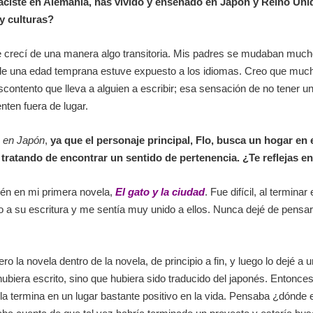
naciste en Alemania, has vivido y enseñado en Japón y Reino Unid
 y culturas?
crecí de una manera algo transitoria. Mis padres se mudaban mucho po
de una edad temprana estuve expuesto a los idiomas. Creo que muchos
contento que lleva a alguien a escribir; esa sensación de no tener u
enten fuera de lugar.
s en Japón
,
ya que el personaje principal, Flo, busca un hogar en e
 tratando de encontrar un sentido de pertenencia. ¿Te reflejas e
ién en mi primera novela,
El gato y la ciudad
. Fue difícil, al termin
a su escritura y me sentía muy unido a ellos. Nunca dejé de pensar
o la novela dentro de la novela, de principio a fin, y luego lo dejé a 
ubiera escrito, sino que hubiera sido traducido del japonés. Entonc
lla termina en un lugar bastante positivo en la vida. Pensaba ¿dónde es