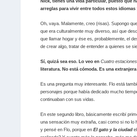
Nick, tienes una vida particular, puesto que 
arreglas para vivir entre todos estos idiomas
Oh, vaya. Malamente, creo (risas). Supongo que 
que era culturalmente muy diverso, así que des
que llamar hogar y ése es, probablemente, el des
de crear algo, tratar de entender a quienes se si
Sí, quizá sea eso. Lo veo en
Cuatro estacione
literatura. No está cómoda. Es una extranjera
Es una pregunta muy interesante. Flo está tamb
personajes porque había dedicado mucho tiempo 
continuaban con sus vidas.
En este segundo libro, básicamente escribí primer
una sensación muy extraña, casi como si no lo h
y pensé en Flo, porque en
El gato y la ciudad
e