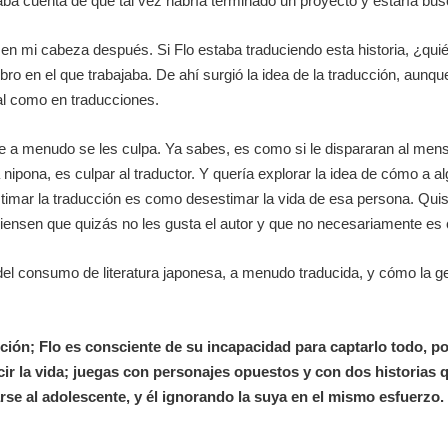
a cuenta de que tal vez habría terminado un proyecto y estaría bus
en mi cabeza después. Si Flo estaba traduciendo esta historia, ¿quién
l libro en el que trabajaba. De ahí surgió la idea de la traducción, au
inal como en traducciones.
 a menudo se les culpa. Ya sabes, es como si le dispararan al mensaje
 nipona, es culpar al traductor. Y quería explorar la idea de cómo a al
estimar la traducción es como desestimar la vida de esa persona. Quis
 piensen que quizás no les gusta el autor y que no necesariamente es 
el consumo de literatura japonesa, a menudo traducida, y cómo la gent
ión; Flo es consciente de su incapacidad para captarlo todo, po
cir la vida; juegas con personajes opuestos y con dos historias
arse al adolescente, y él ignorando la suya en el mismo esfuerzo