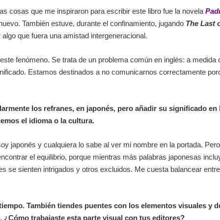
s cosas que me inspiraron para escribir este libro fue la novela
Padr
 nuevo. También estuve, durante el confinamiento, jugando
The Last 
r algo que fuera una amistad intergeneracional.
 este fenómeno. Se trata de un problema común en inglés: a medida
nificado. Estamos destinados a no comunicarnos correctamente porq
larmente los refranes, en japonés, pero añadir su significado en
emos el idioma o la cultura.
oy japonés y cualquiera lo sabe al ver mi nombre en la portada. Pero e
l encontrar el equilibrio, porque mientras más palabras japonesas incl
s se sienten intrigados y otros excluidos. Me cuesta balancear entre la
tiempo. También tiendes puentes con los elementos visuales y de
s. ¿Cómo trabajaste esta parte visual con tus editores?