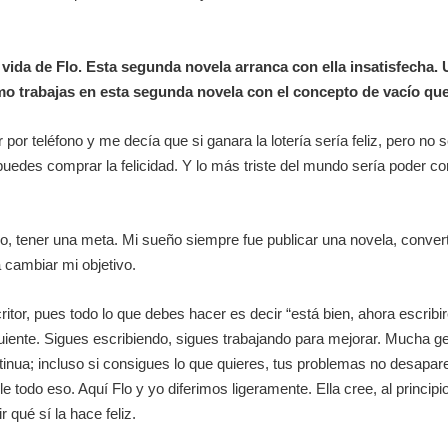
 vida de Flo. Esta segunda novela arranca con ella insatisfecha.
ómo trabajas en esta segunda novela con el concepto de vacío 
 teléfono y me decía que si ganara la lotería sería feliz, pero no se
edes comprar la felicidad. Y lo más triste del mundo sería poder com
lgo, tener una meta. Mi sueño siempre fue publicar una novela, conver
a cambiar mi objetivo.
tor, pues todo lo que debes hacer es decir “está bien, ahora escribir
uiente. Sigues escribiendo, sigues trabajando para mejorar. Mucha ge
ntinua; incluso si consigues lo que quieres, tus problemas no desapar
todo eso. Aquí Flo y yo diferimos ligeramente. Ella cree, al principio,
r qué sí la hace feliz.