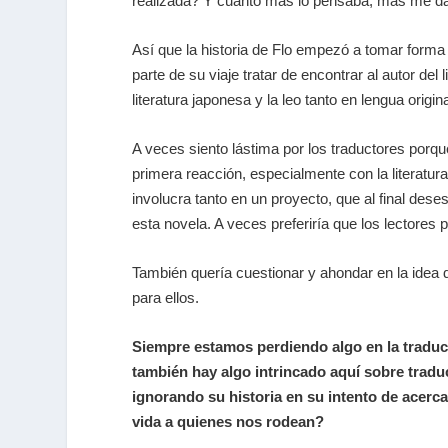
realizada? Y cuanto más lo pensaba, más me dab
Así que la historia de Flo empezó a tomar forma 
parte de su viaje tratar de encontrar al autor de
literatura japonesa y la leo tanto en lengua orig
A veces siento lástima por los traductores porque
primera reacción, especialmente con la literatura
involucra tanto en un proyecto, que al final des
esta novela. A veces preferiría que los lectores
También quería cuestionar y ahondar en la idea d
para ellos.
Siempre estamos perdiendo algo en la traducc
también hay algo intrincado aquí sobre tradu
ignorando su historia en su intento de acerc
vida a quienes nos rodean?