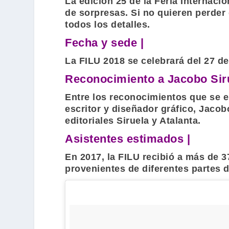
La edición 25 de la
Feria Internacio
de sorpresas. Si no quieren perder 
todos los detalles.
Fecha y sede |
La
FILU
2018 se celebrará del 27 de
Reconocimiento a Jacobo Siru
Entre los reconocimientos que se en
escritor y diseñador gráfico,
Jacobo
editoriales
Siruela
y
Atalanta
.
Asistentes estimados |
En 2017, la
FILU
recibió a más de 3
provenientes de diferentes partes 