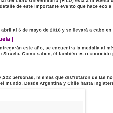
nal del Libro Universitario
(
FILU
) está a la vuelt
detalle de este importante evento que hace eco a 
 abril al 6 de mayo de 2018 y se llevará a cabo en
ela |
tregarán este año, se encuentra la medalla al méri
 Siruela
. Como saben, él también es reconocido p
7,322 personas, mismas que disfrutaron de las no
del mundo. Desde Argentina y Chile hasta Inglater