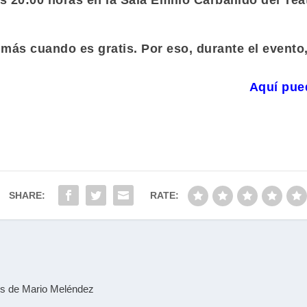
s 20:00 horas en la Sala Emilio Carballido del Tea
y más cuando es gratis. Por eso, durante el event
Aquí pued
SHARE:
RATE:
res de Mario Meléndez