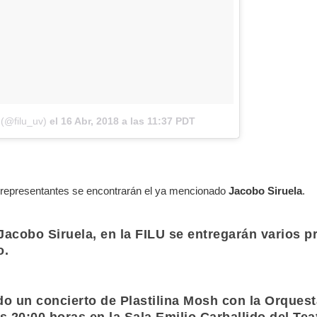
(@filu_uv)
el
16 Abr, 2018 a las 11:37 PDT
s representantes se encontrarán el ya mencionado
Jacobo Siruela
.
Jacobo Siruela
, en la
FILU
se entregarán varios pr
o.
do un concierto de
Plastilina Mosh
con la
Orquest