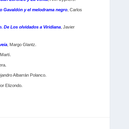
rto Gavaldón y el melodrama negro
, Carlos
. De Los olvidados a Viridiana
, Javier
veía
, Margo Glantz.
 Martí.
era.
ejandro Albarrán Polanco.
or Elizondo.