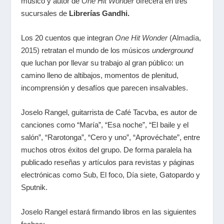
músico y autor de
One Hit Wonder
ofrecerá en tres
sucursales de
Librerías Gandhi.
Los 20 cuentos que integran
One Hit Wonder
(Almadía,
2015)
retratan el mundo de los músicos
underground
que luchan por llevar su trabajo al gran público: un
camino lleno de altibajos, momentos de plenitud,
incomprensión y desafíos que parecen insalvables.
Joselo Rangel, guitarrista de Café Tacvba, es autor de
canciones como “María”, “Esa noche”, “El baile y el
salón”, “Rarotonga”, “Cero y uno”, “Aprovéchate”, entre
muchos otros éxitos del grupo. De forma paralela ha
publicado reseñas y artículos para revistas y páginas
electrónicas como Sub, El foco, Día siete, Gatopardo y
Sputnik.
Joselo Rangel estará firmando libros en las siguientes