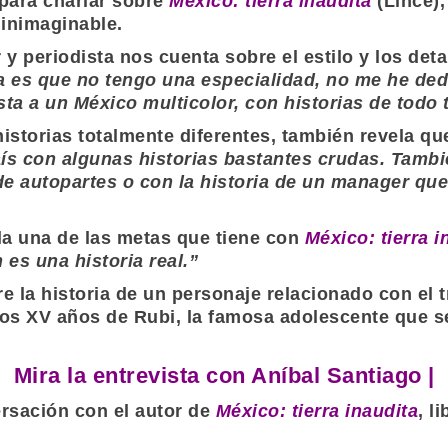
para charlar sobre
México: tierra inaudita
(
Lince
)
 inimaginable.
r y periodista nos cuenta sobre el estilo y los det
 es que no tengo una especialidad, no me he dedi
a a un México multicolor, con historias de todo t
istorias totalmente diferentes, también revela qu
 país con algunas historias bastantes crudas. Tambi
e autopartes o con la historia de un manager que 
a una de las metas que tiene con
México: tierra i
es una historia real.”
e la historia de un personaje relacionado con el 
 los XV años de
Rubi
, la famosa adolescente que se 
Mira la entrevista con Aníbal Santiago |
rsación con el autor de
México: tierra inaudita
, l