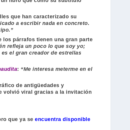
, un libro que como su subtitulo
alles que han caracterizado su
cado a escribir nada en concreto.
ipo.”
e los párrafos tienen una gran parte
én refleja un poco lo que soy yo;
es el gran creador de estrellas
naudita
:
“Me interesa meterme en el
tráfico de antigüedades y
volvió viral gracias a la invitación
ibro que ya se
encuentra disponible