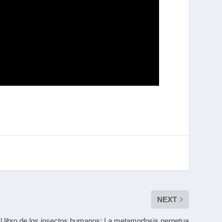
NEXT
l libro de los insectos humanos: La metamorfosis perpetua