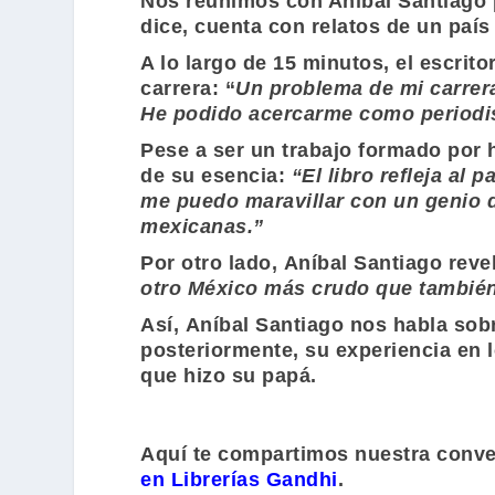
Nos reunimos con Aníbal Santiago 
dice, cuenta con relatos de un país
A lo largo de 15 minutos, el escrito
carrera: “
Un problema de mi carrera
He podido acercarme como periodist
Pese a ser un trabajo formado por h
de su esencia:
“El libro refleja al
me puedo maravillar con un genio d
mexicanas.”
Por otro lado,
Aníbal Santiago
revel
otro México más crudo que también 
Así,
Aníbal Santiago
nos habla sobr
posteriormente, su experiencia en
que hizo su papá.
Aquí te compartimos nuestra conve
en Librerías Gandhi
.