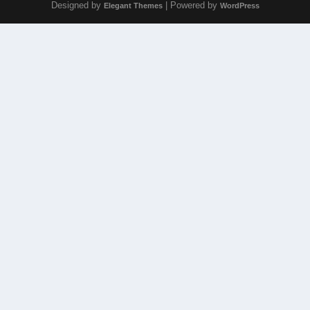
Designed by
| Powered by
Elegant Themes
WordPress