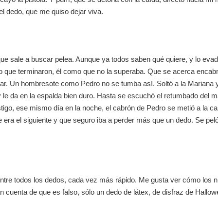
el dedo, que me quiso dejar viva.
ue sale a buscar pelea. Aunque ya todos saben qué quiere, y lo evad
 que terminaron, él como que no la superaba. Que se acerca encabron
sar. Un hombresote como Pedro no se tumba así. Soltó a la Mariana y
y le da en la espalda bien duro. Hasta se escuchó el retumbado del m
stigo, ese mismo día en la noche, el cabrón de Pedro se metió a la ca
e era el siguiente y que seguro iba a perder más que un dedo. Se pe
o entre todos los dedos, cada vez más rápido. Me gusta ver cómo los
n cuenta de que es falso, sólo un dedo de látex, de disfraz de Hallow