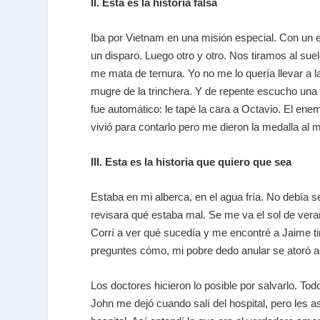
II. Esta es la historia falsa
Iba por Vietnam en una misión especial. Con un 
un disparo. Luego otro y otro. Nos tiramos al sue
me mata de ternura. Yo no me lo quería llevar a l
mugre de la trinchera. Y de repente escucho una 
fue automático: le tapé la cara a Octavio. El en
vivió para contarlo pero me dieron la medalla al m
III. Esta es la historia que quiero que sea
Estaba en mi alberca, en el agua fría. No debía
revisara qué estaba mal. Se me va el sol de verano
Corrí a ver qué sucedía y me encontré a Jaime ti
preguntes cómo, mi pobre dedo anular se atoró ad
Los doctores hicieron lo posible por salvarlo. T
John me dejó cuando salí del hospital, pero les 