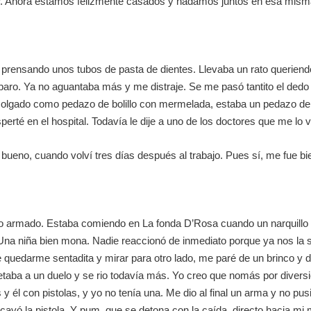
mor. Ahora estamos felizmente casados y nadamos juntos en esa mism
prensando unos tubos de pasta de dientes. Llevaba un rato queriendo
paro. Ya no aguantaba más y me distraje. Se me pasó tantito el dedo 
olgado como pedazo de bolillo con mermelada, estaba un pedazo de
rté en el hospital. Todavía le dije a uno de los doctores que me lo v
era bueno, cuando volví tres días después al trabajo. Pues sí, me fue b
o armado. Estaba comiendo en La fonda D’Rosa cuando un narquillo ent
Una niña bien mona. Nadie reaccionó de inmediato porque ya nos l
quedarme sentadita y mirar para otro lado, me paré de un brinco y des
 retaba a un duelo y se rio todavía más. Yo creo que nomás por divers
 él con pistolas, y yo no tenía una. Me dio al final un arma y no pu
e cayó la pistola. Y pum, que se detona con la caída, directo hacia m