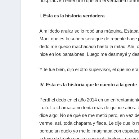
hospital. Así entendí lo que era el verdadero a
I. Esta es la historia verdadera
A mi dedo anular se lo robó una máquina. Estaba 
Mari, que es la supervisora que de repente hace 
dedo me quedó machacado hasta la mitad. Ahí, c
hice en los pantalones. Luego me desmayé y despe
Y te fue bien, dijo el otro supervisor, el que no 
IV. Esta es la historia que le cuento a la gente
Perdí el dedo en el año 2014 en un enfrentamient
Lulú. La chamaca no tenía más de quince años. 
dice algo. No sé qué se me metió pero, en vez de 
verme, así, toda chaparra y flaca. Le dije que lo
porque un duelo yo me lo imaginaba con espadas y
lo tuve de frente con su sonrisota burlona, se m