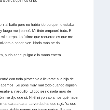
a alberca que nos unió.
 ir al baño pero no había ido porque no estaba
y luego me jaloneé. Mi tirón empeoró todo. El
 mi cuerpo. Lo último que recuerdo es que me
olviera a poner bien. Nada más se rio.
ien, pudo ser el pulgar o la mano entera.
ró con toda pirotecnia a llevarse a la hija de
a sabemos. Se pone muy mal todo cuando alguien
afié al narquillo. El tipo se rio nada más de
ión me dijo que sí. Ni él ni yo sabíamos qué hacer
simos cara a cara. La verdad es que rajé. Ya que
i mano. Había sangre por todas partes. Se me