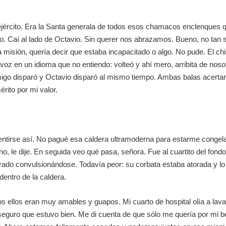
ejército. Era la Santa generala de todos esos chamacos enclenques 
lo. Caí al lado de Octavio. Sin querer nos abrazamos. Bueno, no tan s
a misión, quería decir que estaba incapacitado o algo. No pude. El c
voz en un idioma que no entiendo: volteó y ahí mero, arribita de nos
emigo disparó y Octavio disparó al mismo tiempo. Ambas balas acerta
érito por mi valor.
 sentirse así. No pagué esa caldera ultramoderna para estarme cong
, le dije. En seguida veo qué pasa, señora. Fue al cuartito del fondo.
rado convulsionándose. Todavía peor: su corbata estaba atorada y lo
entro de la caldera.
odos ellos eran muy amables y guapos. Mi cuarto de hospital olía a l
aseguro que estuvo bien. Me di cuenta de que sólo me quería por mi be