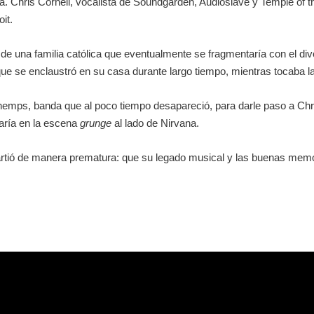
. Chris Cornell, vocalista de Soundgarden, Audioslave y Temple of t
it.
no de una familia católica que eventualmente se fragmentaría con el 
 que se enclaustró en su casa durante largo tiempo, mientras tocaba l
hemps, banda que al poco tiempo desapareció, para darle paso a Chri
aría en la escena
grunge
al lado de Nirvana.
partió de manera prematura: que su legado musical y las buenas memo