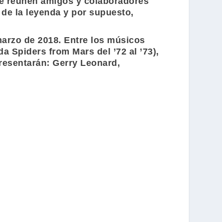
 se reúnen amigos y colaboradores
de la leyenda y por supuesto,
marzo de 2018. Entre los músicos
nda
Spiders from Mars
del ’72 al ’73),
presentarán:
Gerry Leonard
,