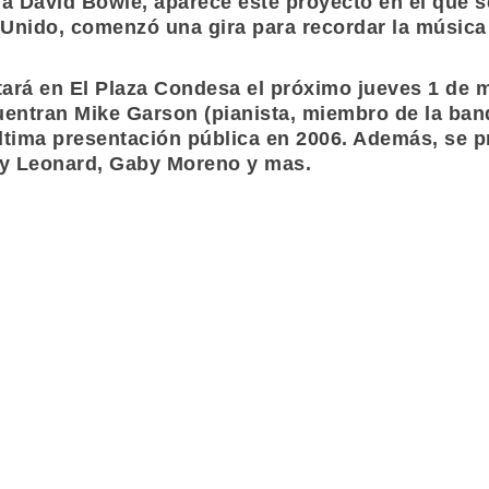
 a
David Bowie
, aparece este proyecto en el que
Unido, comenzó una gira para recordar la música 
tará en El Plaza Condesa el próximo jueves 1 de 
cuentran
Mike Garson
(pianista, miembro de la ba
ltima presentación pública en 2006. Además, se 
y Leonard
,
Gaby Moreno
y mas.