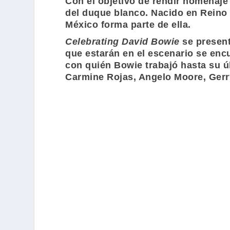
Con el objetivo de rendir homenaje
del duque blanco. Nacido en Reino 
México forma parte de ella.
Celebrating David Bowie
se presen
que estarán en el escenario se en
con quién
Bowie
trabajó hasta su ú
Carmine Rojas
,
Angelo Moore
,
Gerr