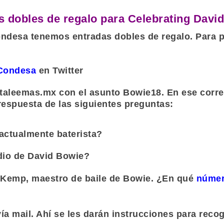
s dobles de regalo para Celebrating Davi
ondesa
tenemos entradas dobles de regalo. Para pa
 Condesa
en Twitter
taleemas.mx
con el asunto
Bowie18. E
n ese corr
respuesta de las siguientes preguntas:
actualmente baterista?
udio de
David Bowie
?
 Kemp
, maestro de baile de
Bowie
. ¿En qué
númer
 mail. Ahí se les darán instrucciones para recoge