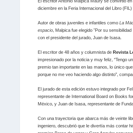
El escritor
Antonio Malpica Maury
se convirtió en
diciembre en la Feria Internacional del Libro (FIL
Autor de obras juveniles e infantiles como
La Máq
espacio
, Malpica fue elegido "Por su sensibilid
con el presidente del jurado, Juan de Isasa.
El escritor de 48 años y columnista de
Revista L
impresionado por la noticia y muy feliz, “Tengo 
premio tan importante en las manos, lo único que
porque no me veo haciendo algo distinto”, compar
El jurado de esta edición estuvo integrado por F
representante de International Board on Books f
México, y Juan de Isasa, representante de Fund
Con una trayectoria que abarca más de veinte li
ingeniero, descubrió que le divertía más contar h