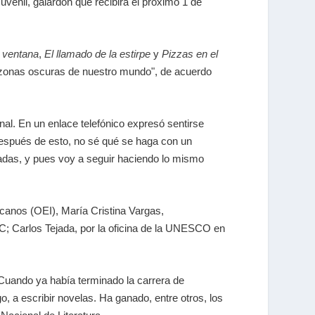
uvenil, galardón que recibirá el próximo 1 de
a ventana
,
El llamado de la estirpe
y
Pizzas en el
as zonas oscuras de nuestro mundo", de acuerdo
al. En un enlace telefónico expresó sentirse
espués de esto, no sé qué se haga con un
tadas, y pues voy a seguir haciendo lo mismo
icanos (OEI), María Cristina Vargas,
C; Carlos Tejada, por la oficina de la UNESCO en
 Cuando ya había terminado la carrera de
o, a escribir novelas. Ha ganado, entre otros, los