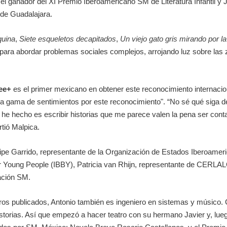
 el ganador del XI Premio Iberoamericano SM de Literatura Infantil y J
) de Guadalajara.
uina
,
Siete esqueletos decapitados
,
Un viejo gato gris mirando por l
ad para abordar problemas sociales complejos, arrojando luz sobre l
ee+
es el primer mexicano en obtener este reconocimiento internacion
una gama de sentimientos por este reconocimiento".
“No sé qué siga d
 he hecho es escribir historias que me parece valen la pena ser con
tió Malpica.
elipe Garrido, representante de la Organización de Estados Iberoamer
or Young People (IBBY), Patricia van Rhijn, representante de CERLAL
ación SM.
bros publicados, Antonio también es ingeniero en sistemas y músico.
istorias. Así que empezó a hacer teatro con su hermano Javier y, lueg