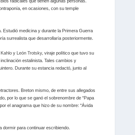
bios radicales que tienen algunas personas.
contraponía, en ocasiones, con su temple
n
. Estudió medicina y durante la Primera Guerra
oría surrealista que desarrollaría posteriormente.
 Kahlo
y
León Trotsky
, viraje político que tuvo su
inclinación estalinista. Tales cambios y
intero. Durante su estancia redactó, junto al
etractores. Breton mismo, de entre sus allegados
azado, por lo que se ganó el sobrenombre de “Papa
 por el anagrama que hizo de su nombre: “Ávida
a dormir para continuar escribiendo.