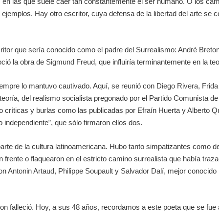
s en las que suele caer tan constantemente el ser humano. O los cam
ejemplos. Hay otro escritor, cuya defensa de la libertad del arte se 
critor que sería conocido como el padre del Surrealismo:
André Breto
oció la obra de
Sigmund Freud
, que influiría terminantemente en la te
iempre lo mantuvo cautivado. Aquí, se reunió con
Diego Rivera
,
Frida
eoría, del realismo socialista pregonado por el Partido Comunista de 
críticas y burlas como las publicadas por Efraín Huerta y Alberto Qu
io independiente”, que sólo firmaron ellos dos.
parte de la cultura latinoamericana. Hubo tanto simpatizantes como d
ron frente o flaquearon en el estricto camino surrealista que había tr
ron
Antonin Artaud
,
Philippe Soupault
y
Salvador Dalí
, mejor conocido
on falleció. Hoy, a sus 48 años, recordamos a este poeta que se fue 