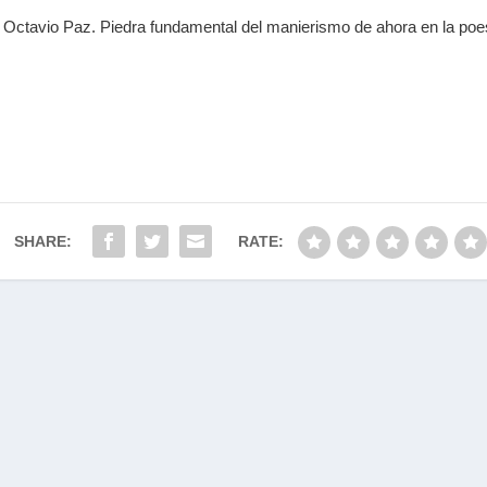
e Octavio Paz. Piedra fundamental del manierismo de ahora en la po
SHARE:
RATE:
Designed by
| Powered by
Elegant Themes
WordPress