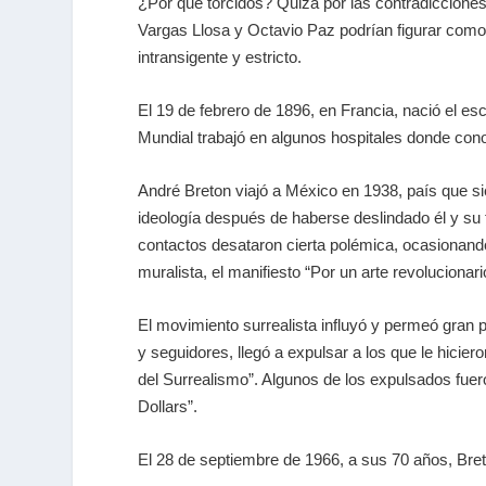
¿Por qué torcidos? Quizá por las contradiccione
Vargas Llosa y Octavio Paz podrían figurar como 
intransigente y estricto.
El 19 de febrero de 1896, en Francia, nació el es
Mundial trabajó en algunos hospitales donde con
André Breton viajó a México en 1938, país que s
ideología después de haberse deslindado él y su t
contactos desataron cierta polémica, ocasionando 
muralista, el manifiesto “Por un arte revolucionar
El movimiento surrealista influyó y permeó gran 
y seguidores, llegó a expulsar a los que le hicie
del Surrealismo”. Algunos de los expulsados fue
Dollars”.
El 28 de septiembre de 1966, a sus 70 años, Bret