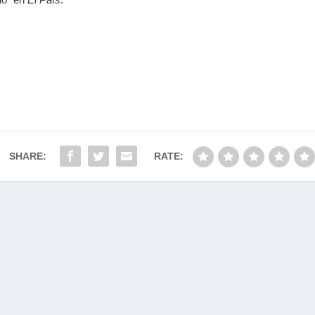
SHARE:
RATE:
Designed by
| Powered by
Elegant Themes
WordPress