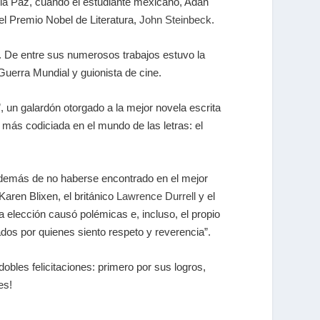
 la Paz, cuando el estudiante mexicano, Adán
del Premio Nobel de Literatura,
John Steinbeck
.
e. De entre sus numerosos trabajos estuvo la
 Guerra Mundial y guionista de cine.
o”, un galardón otorgado a la mejor novela escrita
s más codiciada en el mundo de las letras: el
 además de no haberse encontrado en el mejor
 Karen Blixen, el británico
Lawrence Durrell
y el
a elección causó polémicas e, incluso, el propio
dos por quienes siento respeto y reverencia”.
bles felicitaciones: primero por sus logros,
es!