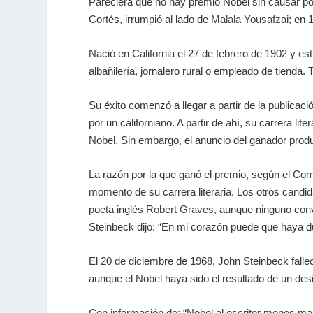
Pareciera que no hay premio Nobel sin causar po
Cortés, irrumpió al lado de
Malala Yousafzai
; en 
Nació en California el 27 de febrero de 1902 y e
albañilería, jornalero rural o empleado de tienda
Su éxito comenzó a llegar a partir de la publicaci
por un californiano. A partir de ahí, su carrera l
Nobel. Sin embargo, el anuncio del ganador prod
La razón por la que ganó el premio, según el Com
momento de su carrera literaria. Los otros candi
poeta inglés
Robert Graves
, aunque ninguno conv
Steinbeck dijo: “En mi corazón puede que haya d
El 20 de diciembre de 1968, John Steinbeck falle
aunque el Nobel haya sido el resultado de un desi
Con información de: “Nobel al escritor menos ma