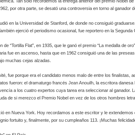
lémica. Tan sólo recordemos la entrega anterior del premio Nobel de
1962, por otra parte, se desató una controversia en torno al ganador 
studió en la Universidad de Stanford, de donde no consiguió graduars
. También ejerció el periodismo ocasional, fue reportero en la Segunda
ón de “Tortilla Flat”, en 1935, que le ganó el premio “La medalla de or
iteraria fue en ascenso, hasta que en 1962 consiguió una de las presea
ujo muchas cejas alzadas.
ité, fue porque era el candidato menos malo de entre los finalistas,
datos fueron: el dramaturgo francés
Jean Anouilh
, la escritora danesa
encía a los cuatro expertos cuya tarea era seleccionar al ganador. L
uda de si merezco el Premio Nobel en vez de los otros hombres letra
ció en Nueva York. Hoy recordamos a este escritor y le extendemos do
gnio fortuito y, finalmente, por su cumpleaños 113. ¡Muchas felicidad
lo” en
El País
.