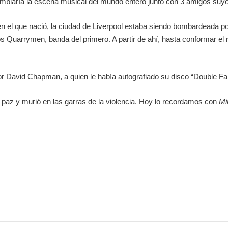
ambiaría la escena musical del mundo entero junto con 3 amigos su
el que nació, la ciudad de Liverpool estaba siendo bombardeada por 
uarrymen, banda del primero. A partir de ahí, hasta conformar el res
or David Chapman, a quien le había autografiado su disco “Double Fa
n paz y murió en las garras de la violencia. Hoy lo recordamos con
Mi