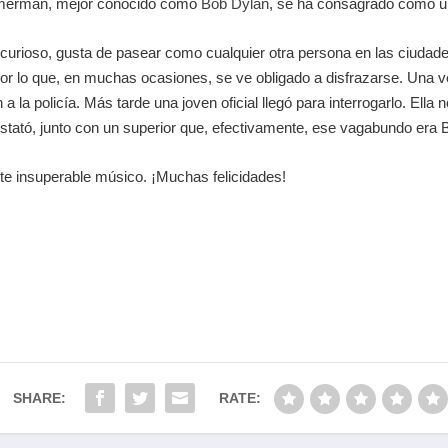
immerman, mejor conocido como
Bob Dylan
, se ha consagrado como u
urioso, gusta de pasear como cualquier otra persona en las ciudades
r lo que, en muchas ocasiones, se ve obligado a disfrazarse. Una vez
n a la policía. Más tarde una joven oficial llegó para interrogarlo. El
tató, junto con un superior que, efectivamente, ese vagabundo era 
e insuperable músico. ¡Muchas felicidades!
SHARE:
RATE: