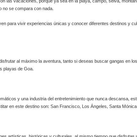
 las vacaciones, porque ya sea en la playa, campo, selva, montaña o
so no se compara con nada.
en para vivir experiencias únicas y conocer diferentes destinos y c
n disfrutar al máximo la aventura, tanto si deseas buscar gangas en 
as playas de Goa.
emáticos y una industria del entretenimiento que nunca descansa, es
vistitar en este destino son: San Francisco, Los Ángeles, Santa Móni
ones artísticas, históricas y culturales, al mismo tiempo que disfru