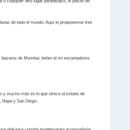
 cualquier otro lugar paradisiaco, el placer de
ulturas de todo el mundo. Aquí te proponemos tres
los bazares de Mumbai, beber té en encantadores
to y mucho más es lo que ofrece el estado de
ca, Napa y San Diego.
tas una deliciosa comida mediterránea acompañada