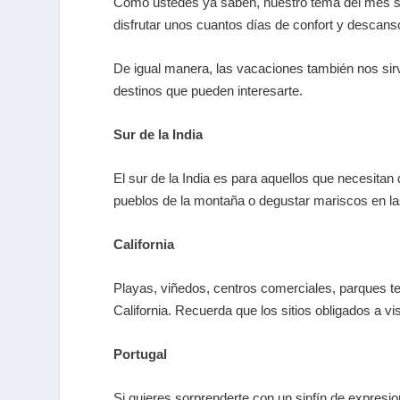
Como ustedes ya saben, nuestro tema del mes son
disfrutar unos cuantos días de confort y descan
De igual manera, las vacaciones también nos sirv
destinos que pueden interesarte.
Sur de la India
El sur de la India es para aquellos que necesita
pueblos de la montaña o degustar mariscos en l
California
Playas, viñedos, centros comerciales, parques t
California. Recuerda que los sitios obligados a 
Portugal
Si quieres sorprenderte con un sinfín de expresi