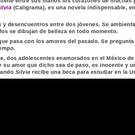
 tiene entre sus manos los corazones de muchas p
ilvia
(
Caligrama
), es una novela indispensable, e
os y desencuentros entre dos jóvenes. Se ambienta
afos se dibujan de belleza en todo momento.
 que pasa con los amores del pasado. Se pregunta 
iempo.
ge
, dos adolescentes enamorados en el México de 
r su amor que dicho sea de paso, es inocente y un
cuando
Silvia
recibe una beca para estudiar en la U