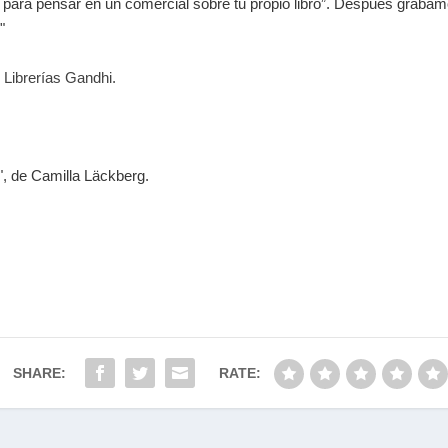
o para pensar en un comercial sobre tu propio libro”. Después graba
"
 Librerías Gandhi.
", de Camilla Läckberg.
SHARE:
RATE: