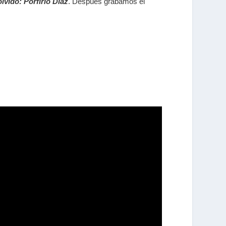
olvido: Porfirio Díaz
. Después grabamos el