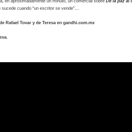
era, en aproximadamente un minuto, un comercial sobre
De la paz al 
e sucede cuando “un escritor se vende”…
 de Rafael Tovar y de Teresa en gandhi.com.mx
esa.