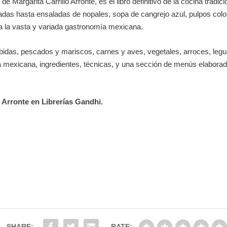
, de Margarita Carrillo Arronte, es el libro definitivo de la cocina tra
ladas hasta ensaladas de nopales, sopa de cangrejo azul, pulpos colo
 a la vasta y variada gastronomía mexicana.
ebidas, pescados y mariscos, carnes y aves, vegetales, arroces, legu
cina mexicana, ingredientes, técnicas, y una sección de menús elabo
o Arronte en Librerías Gandhi.
SHARE:
RATE: