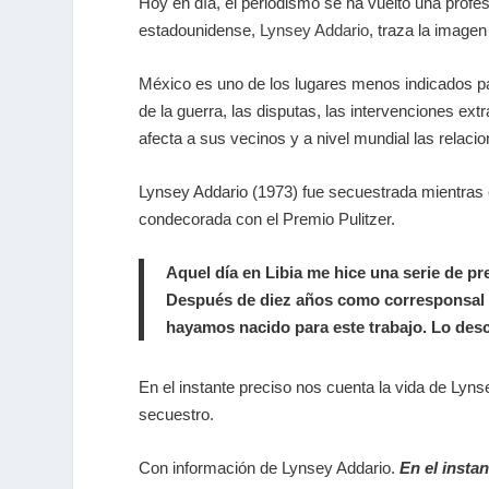
Hoy en día, el periodismo se ha vuelto una profes
estadounidense,
Lynsey Addario
, traza la imagen
México es uno de los lugares menos indicados par
de la guerra, las disputas, las intervenciones ex
afecta a sus vecinos y a nivel mundial las relacio
Lynsey Addario (1973) fue secuestrada mientras c
condecorada con el Premio Pulitzer.
Aquel día en Libia me hice una serie de p
Después de diez años como corresponsal d
hayamos nacido para este trabajo. Lo des
En el instante preciso nos cuenta la vida de Lyns
secuestro.
Con información de Lynsey Addario.
En el insta