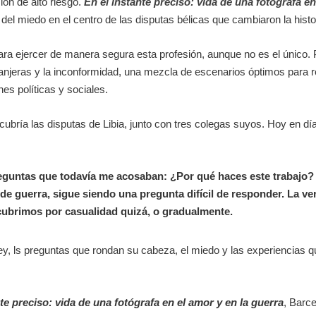
ión de alto riesgo.
En el instante preciso: vida de una fotógrafa en
 del miedo en el centro de las disputas bélicas que cambiaron la histo
a ejercer de manera segura esta profesión, aunque no es el único. P
tranjeras y la inconformidad, una mezcla de escenarios óptimos para r
nes políticas y sociales.
ubría las disputas de Libia, junto con tres colegas suyos. Hoy en dí
reguntas que todavía me acosaban: ¿Por qué haces este trabajo? 
e guerra, sigue siendo una pregunta difícil de responder. La v
cubrimos por casualidad quizá, o gradualmente.
ey, ls preguntas que rondan su cabeza, el miedo y las experiencias q
nte preciso: vida de una fotógrafa en el amor y en la guerra
, Barce