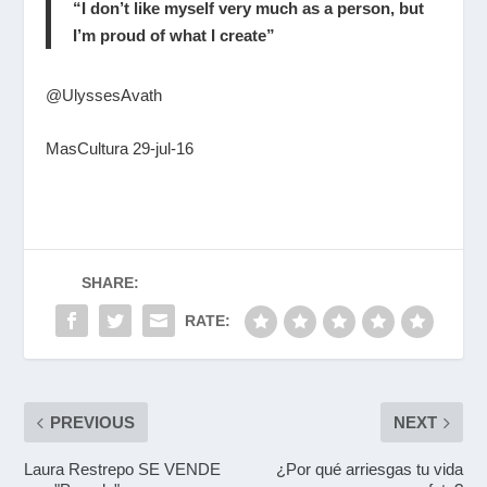
“I don’t like myself very much as a person, but
I’m proud of what I create”
@UlyssesAvath
MasCultura 29-jul-16
SHARE:
RATE:
PREVIOUS
NEXT
Laura Restrepo SE VENDE
¿Por qué arriesgas tu vida