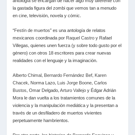
antología se encargan de hacer algo muy diferente con
la gastada figura del zombi que vemos tan a menudo
en cine, televisión, novela y cómic.
“Festín de muertos”
es una antología de relatos
mexicanos coordinada por
Raquel Castro
y Rafael
Villegas, quienes unen fuerza (y sobre todo gusto por el
género) con otros 18 escritores para crear nuevas
realidades con el lenguaje y la imaginación.
Alberto Chimal
,
Bernardo Fernández Bef
,
Karen
Chacek
, Norma Lazo,
Luis Jorge Boone
,
Carlos
Bustos
, Omar Delgado,
Arturo Vallejo
y Édgar Adrián
Mora le dan vuelta a los tratamientos comunes de la
violencia y la manipulación mediática y la presentan a
través de un desfiladero de muertos vivientes
perpetuamente hambrientos.