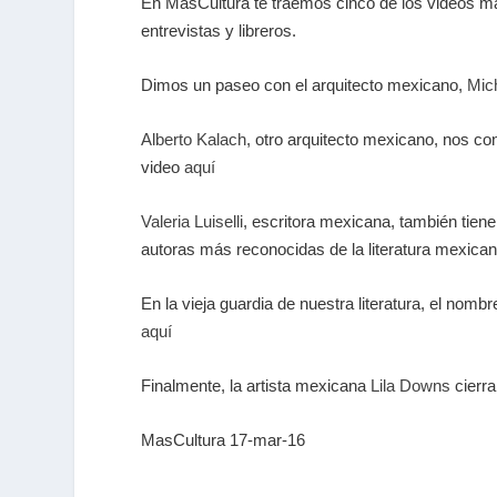
En MasCultura te traemos cinco de los videos má
entrevistas y libreros.
Dimos un paseo con el arquitecto mexicano,
Mic
Alberto Kalach
, otro arquitecto mexicano, nos c
video
aquí
Valeria Luiselli
, escritora mexicana, también tien
autoras más reconocidas de la literatura mexica
En la vieja guardia de nuestra literatura, el nomb
aquí
Finalmente, la artista mexicana
Lila Downs
cierra
MasCultura 17-mar-16