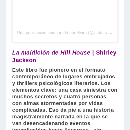
Una publicación compartida por Elvira (@viretas)
el
31 de Oc
La maldición de Hill House
| Shirley
Jackson
Este libro fue pionero en el formato
contemporáneo de lugares embrujados
y thrillers psicológicos literarios. Los
elementos clave: una casa siniestra con
muchos secretos y cuatro personas
con almas atormentadas por vidas
complicadas. Eso da pie a una historia
magistralmente narrada en la que se
van desencadenando eventos
inexplicables hasta llevarnos –sin